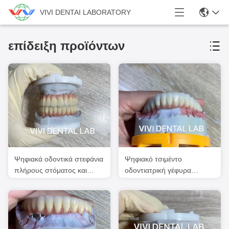
VIVI DENTAI LABORATORY
επίδειξη προϊόντων
Ψηφιακά οδοντικά στεφάνια
Ψηφιακό τσιμέντο
πλήρους στόματος και
οδοντιατρική γέφυρα
οδοντική διαφάνεια PFM
εμφύτευση διαφανείας
γέφυρας
πιστοποιημένο από την
FDA