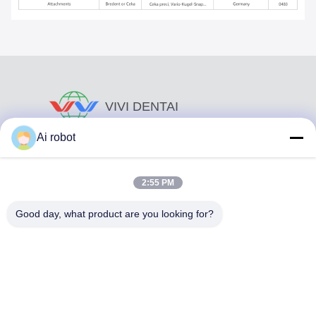
VIVI DENTAI
LABORATORY
Ai robot
2:55 PM
Good day, what product are you looking for?
Το VIVI Dental Lab είναι ένα υψηλού επιπέδου εργαστήριο
πλήρους εξυπηρέτησης από το Shenzhen της Κίνας. Είναι
από τα κορυφαία οδοντιατρικά εργαστήρια που είναι
πιστοποιημένα με CE, ISO και FDA και εξοπλισμένα με
σύγχρονα μηχανήματα. Του Η δέσμευση για υψηλή
ποιότητα, γρήγορο χρόνο διεκπεραίωσης και