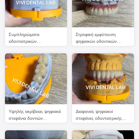
Συμπληρώματα
Στροφική εμφύτευση
οδοντιατρικών
ψηφιακών οδοντικών
εμφυτευμάτων από κράμα
στεφανών και γέφυρας
Scheftner Ivoclar διαυγής
Υψηλής ακρίβειας ψηφιακά
Διαφανείς ψηφιακοί
στεφάνια δοντιών
στεφάνες οδοντιατρικής
Τυπωμένο πορσελάνη
εμφύτευσης PFM με ροζ
Noritake
πορσελάνη