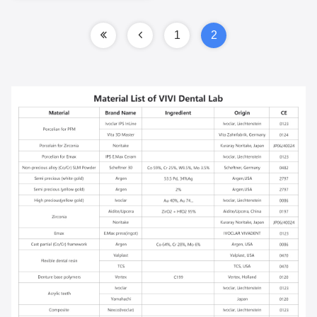
Γέφυρα Συμμετρική με Ροζ
Πορσελάνη
1
2