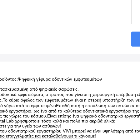
ροϊόντος:
Ψηφιακή γέφυρα οδοντικών εμφυτευμάτων
ατασκευασμένη από ψηφιακές σαρώσεις.
δοντικά εμφυτεύματα, ο τρόπος που γίνεται η χειρουργική επέμβαση ε
.Το κύριο όφελος των εμφυτευμάτων είναι η στερεή υποστήριξη των νέω
ά γύρω από το εμφυτευμένοΕπειδή αυτή η επούλωση των οστών απαιτεί
τρικό εργαστήριο, ως ένα από τα καλύτερα οδοντιατρικά εργαστήρια τη
ς τις χώρες του κόσμου.Είναι επίσης ένα ψηφιακό οδοντιατρικό εργασ
ntal Lab χρησιμοποιεί τόσο καλά και πολύ πιο ακριβά υλικά;
στε για την υγεία των ασθενών!
α του οδοντιατρικού εργαστηρίου VIVI μπορεί να είναι υψηλότερη από το
πιο επαγγελματίες και καταλαβαίνουμε τι κάνουμε!