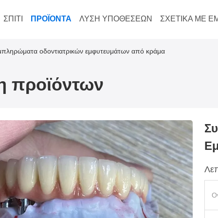
ΣΠΊΤΙ
ΠΡΟΪΌΝΤΑ
ΛΎΣΗ ΥΠΟΘΈΣΕΩΝ
ΣΧΕΤΙΚΆ ΜΕ Ε
μπληρώματα οδοντιατρικών εμφυτευμάτων από κράμα
ξη προϊόντων
Συ
Ε
Λεπ
Ο