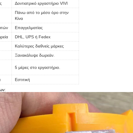
ς
Δοντιατρικό εργαστήριο VIVI
Πάνω από το μέσο όρο στην
Κίνα
ατών
Επαγγελματίας
ιρεία
DHL, UPS ή Fedex
Καλύτερες διεθνείς μάρκες
Ξανακάλυψε δωρεάν.
5 μέρες στο εργαστήριο.
α
Εστιτική
ων: