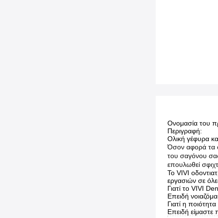
Ονομασία του π
Περιγραφή:
Ολική γέφυρα κ
Όσον αφορά τα ο
του σαγόνου σας
επουλωθεί σφιχτ
Το VIVI οδοντια
εργασιών σε όλε
Γιατί το VIVI De
Επειδή νοιαζόμα
Γιατί η ποιότητ
Επειδή είμαστε 