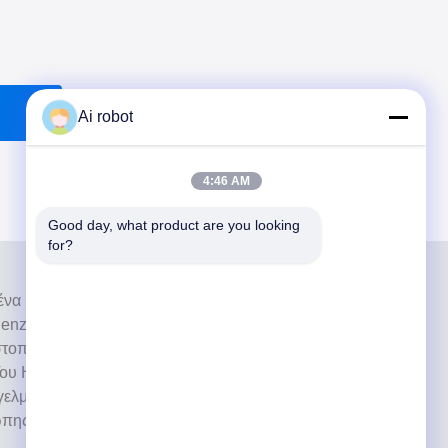
Ai robot
4:46 AM
Good day, what product are you looking 
for?
ι ένα υψηλού επιπέδου εργαστήριο πλήρους
nzhen της Κίνας. Είναι από τα κορυφαία οδοντιατρικά
στοποιημένα με CE, ISO και FDA και εξοπλισμένα με
ου Η δέσμευση για υψηλή ποιότητα, γρήγορο χρόνο
ελματικές υπηρεσίες έχει κερδίσει πολλά θετικά σχόλια
ώπης και των ΗΠΑ.