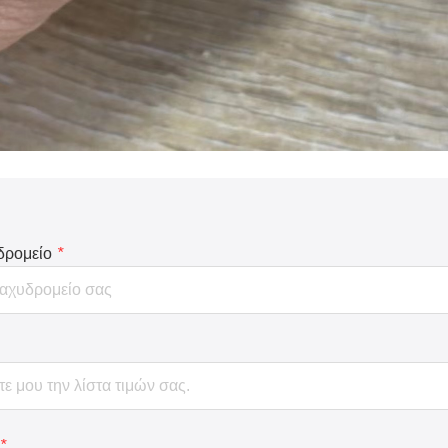
δρομείο
*
*