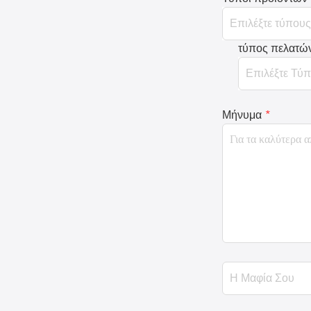
τύπος πελατώ
Μήνυμα
*