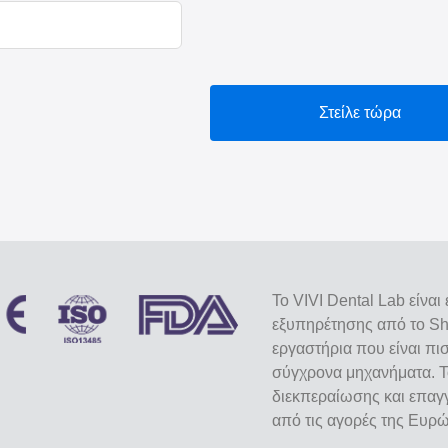
Στείλε τώρα
Το VIVI Dental Lab είνα
εξυπηρέτησης από το She
εργαστήρια που είναι πι
σύγχρονα μηχανήματα. Τ
διεκπεραίωσης και επαγγ
από τις αγορές της Ευρ