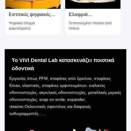
Εστιτικές ψηφιακές
Ελαφριά
οδοντικές στεφάνες
οδοντοστοιχία από
Ψηφιακό στέμμα
Τυποποιημένο πλαίσιο από
Διαφανείς στεφάνες
τιτάνιο από το
εμφυτεύματος
τιτάνιο
εμφυτευμάτων
οδοντιατρικό
δοντιών
εργαστήριο της
Κίνας.
Το VIVI Dental Lab κατασκευάζει ποιοτικά
οδοντικά
Εργασίες όπως PFM, στεφάνες από ζιρκόνιο, στεφάνες
Emax, ελαστικές, στεφάνες εμφυτευμάτων, ευέλικτες
οδοντοστοιχίες, ακρυλικές οδοντοστοιχίες, μεταλλικές μερικές
οδοντοστοιχίες, snap on smile, expander,
retainer,Οκλουσικές σφεντόνες και διαφανείς
ευθυγραμμιστές......