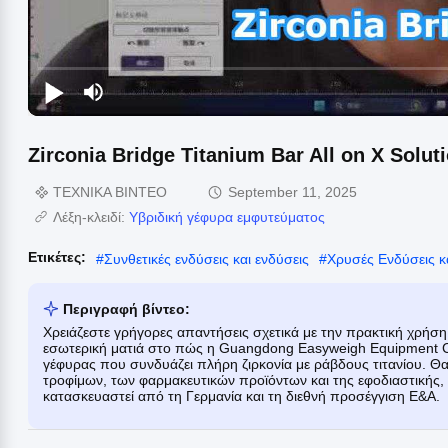
Zirconia Bridge Titanium Bar All on X Solut
ΤΕΧΝΙΚΑ ΒΙΝΤΕΟ
September 11, 2025
Λέξη-κλειδί:
Υβριδική γέφυρα εμφυτεύματος
Ετικέτες:
#
Συνθετικές ενδύσεις και ενδύσεις
#
Χρυσές Ενδύσεις κ
Περιγραφή βίντεο:
Χρειάζεστε γρήγορες απαντήσεις σχετικά με την πρακτική χρήση; 
εσωτερική ματιά στο πώς η Guangdong Easyweigh Equipment Co.
γέφυρας που συνδυάζει πλήρη ζιρκονία με ράβδους τιτανίου. Θα
τροφίμων, των φαρμακευτικών προϊόντων και της εφοδιαστικής
κατασκευαστεί από τη Γερμανία και τη διεθνή προσέγγιση Ε&Α.