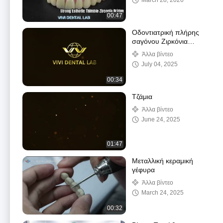
March 28, 2026
00:47
Οδοντιατρική πλήρης
σαγόνου Ζιρκόνια
γέφυρα εμφύτευση
Άλλα βίντεο
στέμματος Διαφάνεια
July 04, 2025
αισθητική
00:34
Τζάμια
Άλλα βίντεο
June 24, 2025
01:47
Μεταλλική κεραμική
γέφυρα
Άλλα βίντεο
March 24, 2025
00:32