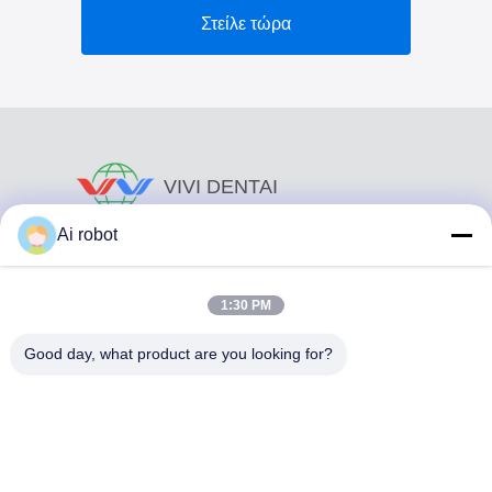
Στείλε τώρα
VIVI DENTAI
LABORATORY
Ai robot
1:30 PM
Good day, what product are you looking for?
Το VIVI Dental Lab είναι ένα υψηλού επιπέδου εργαστήριο
πλήρους εξυπηρέτησης από το Shenzhen της Κίνας. Είναι
από τα κορυφαία οδοντιατρικά εργαστήρια που είναι
πιστοποιημένα με CE, ISO και FDA και εξοπλισμένα με
σύγχρονα μηχανήματα. Του Η δέσμευση για υψηλή