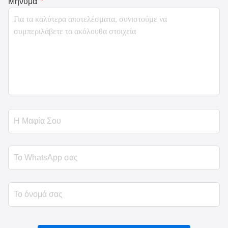
Μήνυμα
*