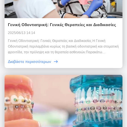
Γενική Οδοντιατρική: Γενικές Θεραπείες και Διαδικασίες
2025/06/13 14:14
Γενική Οδοντιατρική: Γενικές Θεραπείες και Διαδικασίες Η Γενική
Οδοντιατρική περιλαμβάνει κυρίως τη βασική οδοντιατρική και στοματική
φροντίδα, την πρόληψη και τη θεραπεία ασθενειών.Παρακάτω
παρατίθενται κοινές οδοντιατρικές θεραπείες και διαδικασίες που θα σας
Διαβάστε περισσότερων
βοηθήσουν να καταλάβετε πώς αντιμετωπί...