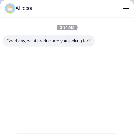
LABORATORY
Ai robot
2:34 AM
Good day, what product are you looking for?
Το VIVI Dental Lab είναι ένα υψηλού επιπέδου εργαστήριο
πλήρους εξυπηρέτησης από το Shenzhen της Κίνας. Είναι
από τα κορυφαία οδοντιατρικά εργαστήρια που είναι
πιστοποιημένα με CE, ISO και FDA και εξοπλισμένα με
σύγχρονα μηχανήματα. Του Η δέσμευση για υψηλή
ποιότητα, γρήγορο χρόνο διεκπεραίωσης και
επαγγελματικές υπηρεσίες έχει κερδίσει πολλά θετικά
σχόλια από τις αγορές της Ευρώπης και των ΗΠΑ.
Πολιτική Απορρήτου
|
Sitemap
| Καλή ποιότητα της Κίνας
Κινέζικο οδοντιατρικό εργαστήριο προμηθευτής. 2022-2026
VIVI