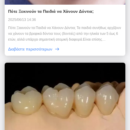
Πότε Ξεκινούν τα Παιδιά να Χάνουν Δόντια;
2025/06/13 14:36
Πότε Ξεκινούν τα Παιδιά να Χάνουν Δόντια; Τα παιδιά συνήθως αρχίζουν
να χάνουν τα βρεφικά δόντια τους (δοντιές) από την ηλικία των 5 έως 6
ετών, αλλά υπάρχει σημαντική ατομική διαφορά.Είναι επίσης
φυσιολογικό να ξεκινούν από την ηλικία των 4 ετών ή μέχρι και 7
Διαβάστε περισσότερων
ετών.Παρακάτω είναι το συγκεκριμένο χρο...