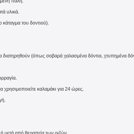
σμένη πάλη.
τά υλικά.
ο κάταγμα του δοντιού).
διατηρηθούν (όπως σοβαρά χαλασμένα δόντια, χτυπημένα δόντι
ορραγία.
να χρησιμοποιείτε καλαμάκι για 24 ώρες.
γή.
ή μετά από θεραπεία των ριζών.