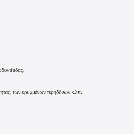
δοντίτιδας.
ότητας, των κρυμμένων τερηδόνων κ.λπ.