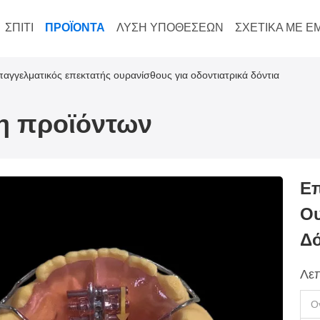
ΣΠΊΤΙ
ΠΡΟΪΌΝΤΑ
ΛΎΣΗ ΥΠΟΘΈΣΕΩΝ
ΣΧΕΤΙΚΆ ΜΕ Ε
αγγελματικός επεκτατής ουρανίσθους για οδοντιατρικά δόντια
ξη προϊόντων
Επ
Ου
Δό
Λεπ
Ο