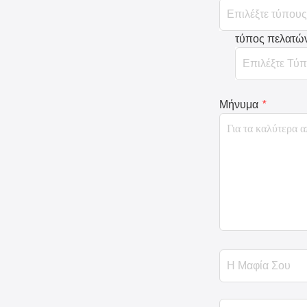
τύπος πελατώ
Μήνυμα
*