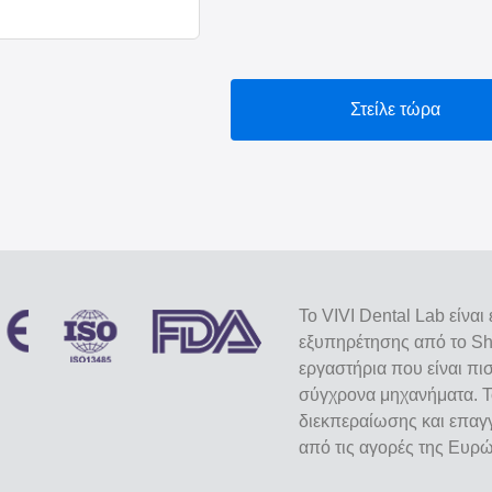
Στείλε τώρα
Το VIVI Dental Lab είνα
εξυπηρέτησης από το She
εργαστήρια που είναι πι
σύγχρονα μηχανήματα. Τ
διεκπεραίωσης και επαγγ
από τις αγορές της Ευρ