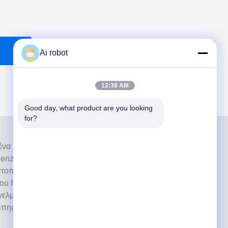
Ai robot
12:38 AM
Good day, what product are you looking 
for?
ι ένα υψηλού επιπέδου εργαστήριο πλήρους
nzhen της Κίνας. Είναι από τα κορυφαία οδοντιατρικά
στοποιημένα με CE, ISO και FDA και εξοπλισμένα με
ου Η δέσμευση για υψηλή ποιότητα, γρήγορο χρόνο
ελματικές υπηρεσίες έχει κερδίσει πολλά θετικά σχόλια
ώπης και των ΗΠΑ.