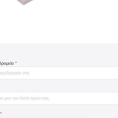
δρομείο
*
*