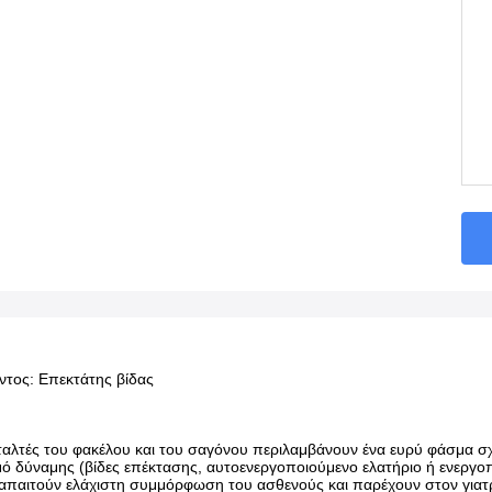
ντος: Επεκτάτης βίδας
ταλτές του φακέλου και του σαγόνου περιλαμβάνουν ένα ευρύ φάσμα σ
ό δύναμης (βίδες επέκτασης, αυτοενεργοποιούμενο ελατήριο ή ενεργοπ
απαιτούν ελάχιστη συμμόρφωση του ασθενούς και παρέχουν στον γιατρ