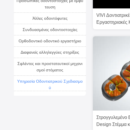
Προσωπικές οδοντοστοιχίες με εμφύ
τευση
VIVI Δοντιατρικέ
Άλλες οδοντόφυτες
Εργαστηριακές 
Πολυστρωτή Μο
Συνδυασμένες οδοντοστοιχίες
Κρόνα Ζιρκόνια
Ορθοδοντικό οδοντικό εργαστήριο
Διαφανείς αλληλεγγύες στηρίξεις
Σφλέντες και προστατευτικοί μηχανι
σμοί στόματος
Υπηρεσία Οδοντιατρικού Σχεδιασμο
ύ
Στρογγυλεμένο 
Design Στέμμα κ