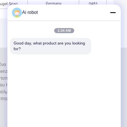
Ai robot
1:34 AM
Good day, what product are you looking 
for?
ι ένα υψηλού επιπέδου εργαστήριο πλήρους
nzhen της Κίνας. Είναι από τα κορυφαία οδοντιατρικά
στοποιημένα με CE, ISO και FDA και εξοπλισμένα με
ου Η δέσμευση για υψηλή ποιότητα, γρήγορο χρόνο
ελματικές υπηρεσίες έχει κερδίσει πολλά θετικά σχόλια
ώπης και των ΗΠΑ.