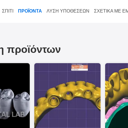
ΣΠΊΤΙ
ΠΡΟΪΌΝΤΑ
ΛΎΣΗ ΥΠΟΘΈΣΕΩΝ
ΣΧΕΤΙΚΆ ΜΕ Ε
ξη προϊόντων