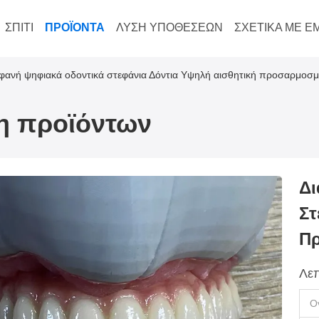
ΣΠΊΤΙ
ΠΡΟΪΌΝΤΑ
ΛΎΣΗ ΥΠΟΘΈΣΕΩΝ
ΣΧΕΤΙΚΆ ΜΕ Ε
φανή ψηφιακά οδοντικά στεφάνια Δόντια Υψηλή αισθητική προσαρμοσμ
ξη προϊόντων
Δι
Στ
Π
Λεπ
Ο