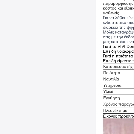
παραμόρφωσης
κόστος και εξοι
ασθενείς.
.
Για να λάβετε έ
ενδοστομικό σκα
διάρκεια της ψη
Μόλις καταγράψ
σας με την έκδο
μας επιτρέπει ν
Γιατί το VIVI De
Επειδή νοιαζόμα
Γιατί η ποιότητ
Επειδή είμαστε 
Κατασκευαστής
Ποιότητα
Ναυτιλία
Υπηρεσία
Υλικά
Εγγύηση
Χρόνος παραγω
Πλεονέκτημα
Εικόνες προϊόν