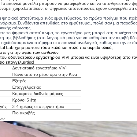
.
Τα εικονικά μοντέλα μπορούν να μεταφερθούν και να αποθηκευτούν ψηφι
κονομεί χώρο.
Επιπλέον, οι ψηφιακές αποτυπώσεις έχουν αναφερθεί ότι
να ψηφιακό αποτύπωμα ενός εμφυτεύματος, το πρώτο πράγμα που πρέπε
νάρισμα.Συνδέονται απευθείας στο εμφύτευμα., πολύ σαν μια παραδοσι
φιακής σάρωσης.
ετε το ψηφιακό αποτύπωμα, το εργαστήριο μας μπορεί στη συνέχεια 
ση της βιβλιοθήκης (στο λογισμικό μας) για να καθορίσει την ακριβή θ
α σχεδιάσουμε ένα στήριγμα στο εικονικό αναλογικό, καθώς και την εκ
ntal Lab χρησιμοποιεί τόσο καλά και πολύ πιο ακριβά υλικά;
στε για την υγεία των ασθενών!
α του οδοντιατρικού εργαστηρίου VIVI μπορεί να είναι υψηλότερη από το
πιο επαγγελματίες!
Δοντιατρικό εργαστήριο VIVI
Πάνω από το μέσο όρο στην Κίνα
Εξπρές
Επαγγελματίας
Κορυφαίες διεθνείς μάρκες
Κρόνοι 5 έτη
γής
3-4 ημέρες στο εργαστήριο
Πιο ακριβής
των