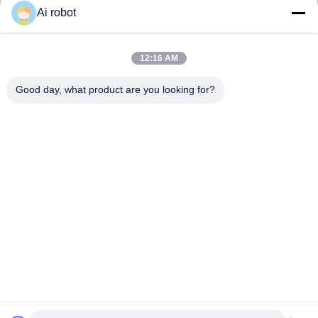
Ai robot
12:16 AM
Good day, what product are you looking for?
Το VIVI Dental Lab είναι ένα υψηλού επιπέδου εργαστήριο
πλήρους εξυπηρέτησης από το Shenzhen της Κίνας. Είναι
από τα κορυφαία οδοντιατρικά εργαστήρια που είναι
πιστοποιημένα με CE, ISO και FDA και εξοπλισμένα με
σύγχρονα μηχανήματα. Του Η δέσμευση για υψηλή
ποιότητα, γρήγορο χρόνο διεκπεραίωσης και
επαγγελματικές υπηρεσίες έχει κερδίσει πολλά θετικά
σχόλια από τις αγορές της Ευρώπης και των ΗΠΑ.
Πολιτική Απορρήτου
|
Sitemap
| Καλή ποιότητα της Κίνας
Κινέζικο οδοντιατρικό εργαστήριο προμηθευτής. 2022-2026
VIVI
DENTAI LABORATORY
. Διατηρούνται όλα τα πνευματικά