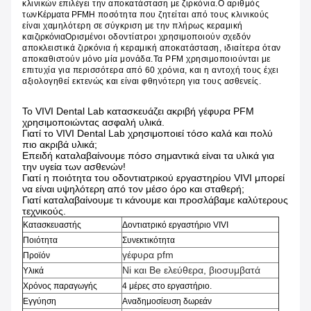
κλινικών επιλέγει την αποκατάσταση με ζιρκόνια.Ο αριθμός
των
Κέρματα PFM
Η ποσότητα που ζητείται από τους κλινικούς
είναι χαμηλότερη σε σύγκριση με την πλήρως κεραμική
και
ζιρκόνια
Ορισμένοι οδοντίατροι χρησιμοποιούν σχεδόν
αποκλειστικά ζιρκόνια ή κεραμική αποκατάσταση, ιδιαίτερα όταν
αποκαθιστούν μόνο μία μονάδα.Τα PFM χρησιμοποιούνται με
επιτυχία για περισσότερα από 60 χρόνια, και η αντοχή τους έχει
αξιολογηθεί εκτενώς και είναι φθηνότερη για τους ασθενείς.
Το VIVI Dental Lab κατασκευάζει ακριβή γέφυρα PFM
χρησιμοποιώντας ασφαλή υλικά.
Γιατί το VIVI Dental Lab χρησιμοποιεί τόσο καλά και πολύ
πιο ακριβά υλικά;
Επειδή καταλαβαίνουμε πόσο σημαντικά είναι τα υλικά για
την υγεία των ασθενών!
Γιατί η ποιότητα του οδοντιατρικού εργαστηρίου VIVI μπορεί
να είναι υψηλότερη από τον μέσο όρο και σταθερή;
Γιατί καταλαβαίνουμε τι κάνουμε και προσλάβαμε καλύτερους
τεχνικούς.
Κατασκευαστής
Δοντιατρικό εργαστήριο VIVI
Ποιότητα
Συνεκτικότητα
γέφυρα pfm
Προϊόν
Ni και Be ελεύθερα, βιοσυμβατά
Υλικά
Χρόνος παραγωγής
4 μέρες στο εργαστήριο.
Εγγύηση
Αναδημοσίευση δωρεάν