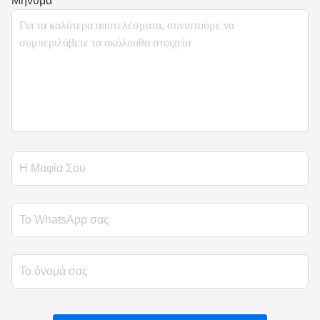
Μήνυμα
*