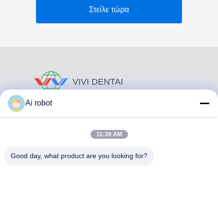
Στείλε τώρα
VIVI DENTAI
LABORATORY
Ai robot
11:39 AM
Good day, what product are you looking for?
Το VIVI Dental Lab είναι ένα υψηλού επιπέδου εργαστήριο
πλήρους εξυπηρέτησης από το Shenzhen της Κίνας. Είναι
από τα κορυφαία οδοντιατρικά εργαστήρια που είναι
πιστοποιημένα με CE, ISO και FDA και εξοπλισμένα με
σύγχρονα μηχανήματα. Του Η δέσμευση για υψηλή