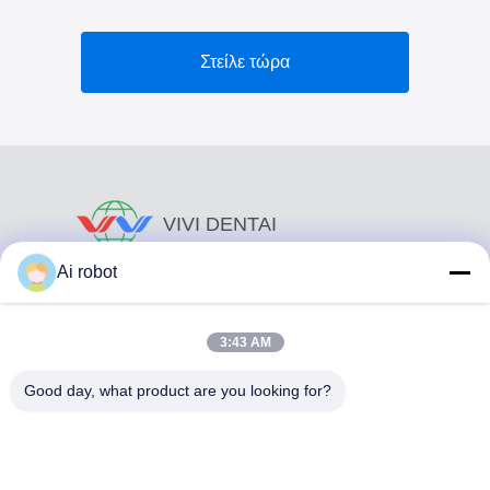
Στείλε τώρα
VIVI DENTAI
LABORATORY
Ai robot
3:43 AM
Good day, what product are you looking for?
Το VIVI Dental Lab είναι ένα υψηλού επιπέδου εργαστήριο
πλήρους εξυπηρέτησης από το Shenzhen της Κίνας. Είναι
από τα κορυφαία οδοντιατρικά εργαστήρια που είναι
πιστοποιημένα με CE, ISO και FDA και εξοπλισμένα με