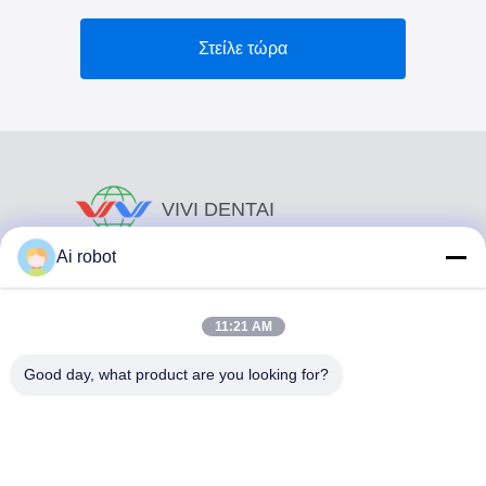
Στείλε τώρα
VIVI DENTAI
LABORATORY
Ai robot
11:21 AM
Good day, what product are you looking for?
Το VIVI Dental Lab είναι ένα υψηλού επιπέδου εργαστήριο
πλήρους εξυπηρέτησης από το Shenzhen της Κίνας. Είναι
από τα κορυφαία οδοντιατρικά εργαστήρια που είναι
πιστοποιημένα με CE, ISO και FDA και εξοπλισμένα με