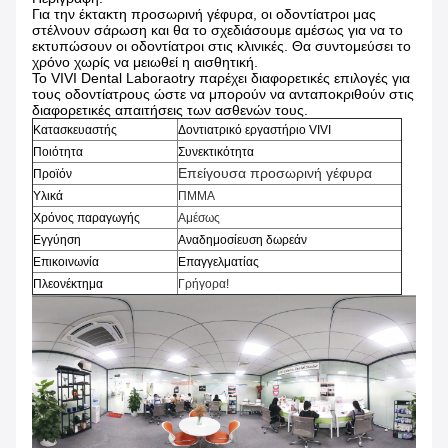
Για την έκτακτη προσωρινή γέφυρα, οι οδοντίατροι μας
στέλνουν σάρωση και θα το σχεδιάσουμε αμέσως για να το
εκτυπώσουν οι οδοντίατροι στις κλινικές. Θα συντομεύσει το
χρόνο χωρίς να μειωθεί η αισθητική.
Το VIVI Dental Laboraotry παρέχει διαφορετικές επιλογές για
τους οδοντίατρους ώστε να μπορούν να ανταποκριθούν στις
διαφορετικές απαιτήσεις των ασθενών τους.
Κατασκευαστής
Δοντιατρικό εργαστήριο VIVI
Ποιότητα
Συνεκτικότητα
Επείγουσα προσωρινή γέφυρα
Προϊόν
Υλικά
ΠΜΜΑ
Χρόνος παραγωγής
Αμέσως
Εγγύηση
Αναδημοσίευση δωρεάν
Επικοινωνία
Επαγγελματίας
Πλεονέκτημα
Γρήγορα!