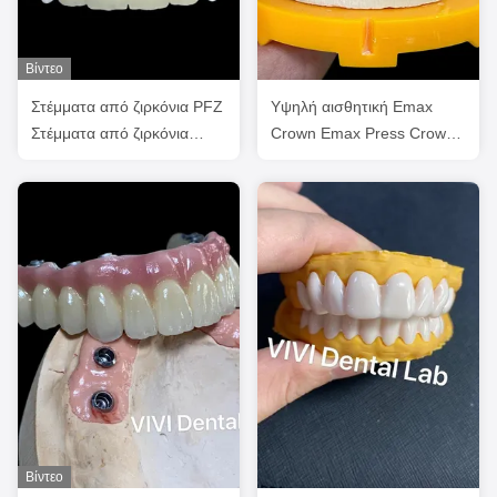
Βίντεο
Στέμματα από ζιρκόνια PFZ
Υψηλή αισθητική Emax
Στέμματα από ζιρκόνια
Crown Emax Press Crown
πορσελάνη Στέμματα
FDA ISO Εγκρίθηκε
δοντιών
Βίντεο