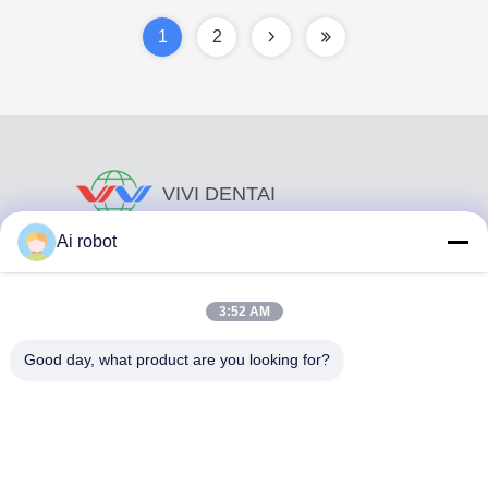
πιστοποιημένη
Κράτηση Essix
1
2
VIVI DENTAI
LABORATORY
Ai robot
3:52 AM
Good day, what product are you looking for?
Το VIVI Dental Lab είναι ένα υψηλού επιπέδου εργαστήριο
πλήρους εξυπηρέτησης από το Shenzhen της Κίνας. Είναι
από τα κορυφαία οδοντιατρικά εργαστήρια που είναι
πιστοποιημένα με CE, ISO και FDA και εξοπλισμένα με
σύγχρονα μηχανήματα. Του Η δέσμευση για υψηλή