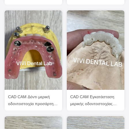
οδοντόφυλλο Τυπωμένο
οδοντοστοιχίες
σχεδιασμό οδοντόφυλλου
CoCr
CAD CAM Δόντι μερική
CAD CAM Εγκατάσταση
οδοντοστοιχία προσάρτηση
μερικής οδοντοστοιχίας
Οδοντιατρικός
Δοντιτικά κοράκια και
Επαγγελματίας ακριβής
γέφυρες