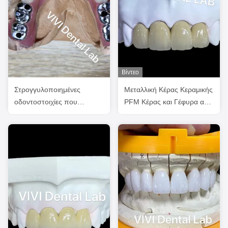
Βίντεο
Στρογγυλοποιημένες
Μεταλλική Κέρας Κεραμικής
οδοντοστοιχίες που
PFM Κέρας και Γέφυρα από
υποστηρίζονται από
το Κινέζικο Οδοντιατρικό
εμφυτεύματα υψηλής
Εργαστήριο
ακρίβειας FDA ISO
πιστοποιημένο