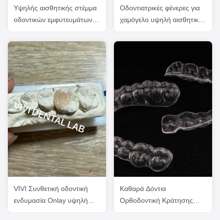
Υψηλής αισθητικής στέμμα
Οδοντιατρικές φένερες για
οδοντικών εμφυτευμάτων /
χαμόγελο υψηλή αισθητική
βίδα διατηρημένο στέμμα
πιστοποιημένη ISO FDA
ISO εγκεκριμένο
VIVI Συνθετική οδοντική
Καθαρά Δόντια
ενδυμασία Onlay υψηλή
Ορθοδοντική Κράτησης
αισθητική ISO
Υψηλή αισθητική Οδοντική