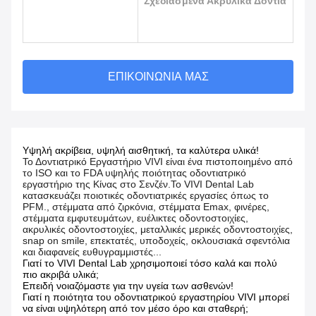
Σχεδιασμένα Ακρυλικά Δόντια
ΕΠΙΚΟΙΝΩΝΊΑ ΜΑΣ
Υψηλή ακρίβεια, υψηλή αισθητική, τα καλύτερα υλικά!
Το Δοντιατρικό Εργαστήριο VIVI είναι ένα πιστοποιημένο από
το ISO και το FDA υψηλής ποιότητας οδοντιατρικό
εργαστήριο της Κίνας στο Σενζέν.Το VIVI Dental Lab
κατασκευάζει ποιοτικές οδοντιατρικές εργασίες όπως το
PFM., στέμματα από ζιρκόνια, στέμματα Emax, φινέρες,
στέμματα εμφυτευμάτων, ευέλικτες οδοντοστοιχίες,
ακρυλικές οδοντοστοιχίες, μεταλλικές μερικές οδοντοστοιχίες,
snap on smile, επεκτατές, υποδοχείς, οκλουσιακά σφεντόλια
και διαφανείς ευθυγραμμιστές...
Γιατί το VIVI Dental Lab χρησιμοποιεί τόσο καλά και πολύ
πιο ακριβά υλικά;
Επειδή νοιαζόμαστε για την υγεία των ασθενών!
Γιατί η ποιότητα του οδοντιατρικού εργαστηρίου VIVI μπορεί
να είναι υψηλότερη από τον μέσο όρο και σταθερή;