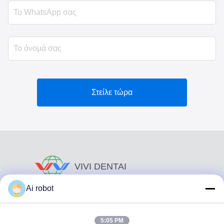
Στείλε τώρα
VIVI DENTAI
LABORATORY
Ai robot
5:05 PM