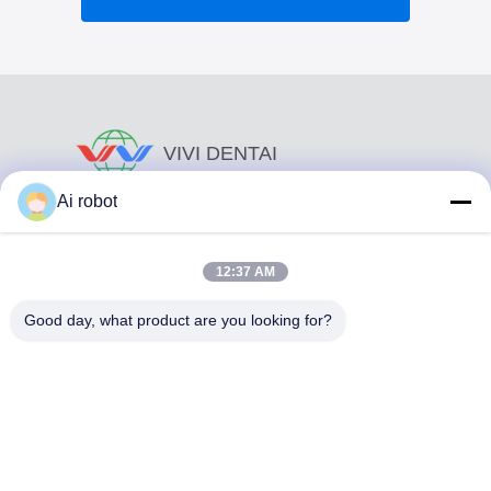
VIVI DENTAI
LABORATORY
Ai robot
12:37 AM
Good day, what product are you looking for?
Το VIVI Dental Lab είναι ένα υψηλού επιπέδου εργαστήριο
πλήρους εξυπηρέτησης από το Shenzhen της Κίνας. Είναι
από τα κορυφαία οδοντιατρικά εργαστήρια που είναι
πιστοποιημένα με CE, ISO και FDA και εξοπλισμένα με
σύγχρονα μηχανήματα. Του Η δέσμευση για υψηλή
ποιότητα, γρήγορο χρόνο διεκπεραίωσης και