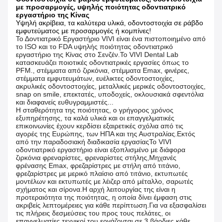
με προσαρμογές, υψηλής ποιότητας οδοντιατρικό
εργαστήριο της Κίνας
Υψηλή ακρίβεια, τα καλύτερα υλικά, οδοντοστοιχία σε ράβδο
εμφυτεύματος με προσαρμογές ή κομπίνες!
Το Δοντιατρικό Εργαστήριο VIVI είναι ένα πιστοποιημένο από
το ISO και το FDA υψηλής ποιότητας οδοντιατρικό
εργαστήριο της Κίνας στο Σενζέν.Το VIVI Dental Lab
κατασκευάζει ποιοτικές οδοντιατρικές εργασίες όπως το
PFM., στέμματα από ζιρκόνια, στέμματα Emax, φινέρες,
στέμματα εμφυτευμάτων, ευέλικτες οδοντοστοιχίες,
ακρυλικές οδοντοστοιχίες, μεταλλικές μερικές οδοντοστοιχίες,
snap on smile, επεκτατές, υποδοχείς, οκλουσιακά σφεντόλια
και διαφανείς ευθυγραμμιστές...
Η σταθερότητα της ποιότητας, ο γρήγορος χρόνος
εξυπηρέτησης, τα καλά υλικά και οι επαγγελματικές
επικοινωνίες έχουν κερδίσει εξαιρετικές σχόλια από τις
αγορές της Ευρώπης, των ΗΠΑ και της Αυστραλίας.Εκτός
από την παραδοσιακή διαδικασία εργασίαςΤο VIVI
οδοντιατρικό εργαστήριο είναι εξοπλισμένο με διάφορα
ζιρκόνια φρεναρίστες, φρεναρίστες στήλης,Μηχανές
φρένασης Emax, φρεζαρίστρες με στήλη από τιτάνιο,
φρεζαρίστρες με μερικό πλαίσιο από τιτάνιο, εκτυπωτές
μοντέλων και εκτυπωτές με λέιζερ από μέταλλο, σαρωτές
σχήματος και σίρονα.Η αρχή λειτουργίας της είναι η
προτεραιότητα της ποιότητας, η οποία δίνει έμφαση στις
ακριβείς λεπτομέρειες για κάθε περίπτωση.Για να εξασφαλίσει
τις πλήρεις δεσμεύσεις του προς τους πελάτες, οι
επαγγελματίες τεχνικοί του εργάζονται σε 3 βάρδιες κάθε