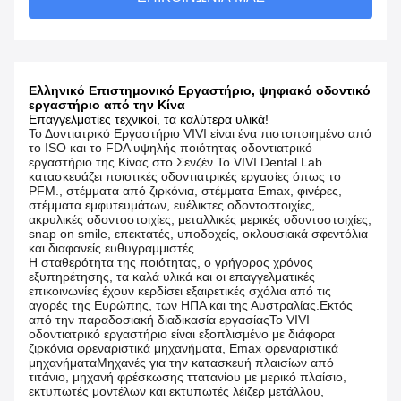
Ελληνικό Επιστημονικό Εργαστήριο, ψηφιακό οδοντικό
εργαστήριο από την Κίνα
Επαγγελματίες τεχνικοί, τα καλύτερα υλικά!
Το Δοντιατρικό Εργαστήριο VIVI είναι ένα πιστοποιημένο από
το ISO και το FDA υψηλής ποιότητας οδοντιατρικό
εργαστήριο της Κίνας στο Σενζέν.Το VIVI Dental Lab
κατασκευάζει ποιοτικές οδοντιατρικές εργασίες όπως το
PFM., στέμματα από ζιρκόνια, στέμματα Emax, φινέρες,
στέμματα εμφυτευμάτων, ευέλικτες οδοντοστοιχίες,
ακρυλικές οδοντοστοιχίες, μεταλλικές μερικές οδοντοστοιχίες,
snap on smile, επεκτατές, υποδοχείς, οκλουσιακά σφεντόλια
και διαφανείς ευθυγραμμιστές...
Η σταθερότητα της ποιότητας, ο γρήγορος χρόνος
εξυπηρέτησης, τα καλά υλικά και οι επαγγελματικές
επικοινωνίες έχουν κερδίσει εξαιρετικές σχόλια από τις
αγορές της Ευρώπης, των ΗΠΑ και της Αυστραλίας.Εκτός
από την παραδοσιακή διαδικασία εργασίαςΤο VIVI
οδοντιατρικό εργαστήριο είναι εξοπλισμένο με διάφορα
ζιρκόνια φρεναριστικά μηχανήματα, Emax φρεναριστικά
μηχανήματαΜηχανές για την κατασκευή πλαισίων από
τιτάνιο, μηχανή φρέσκωσης ττατανίου με μερικό πλαίσιο,
εκτυπωτές μοντέλων και εκτυπωτές λέιζερ μετάλλου,