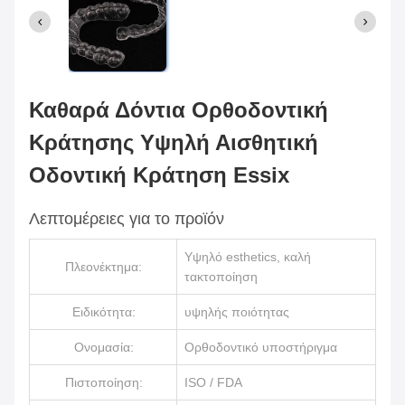
Καθαρά Δόντια Ορθοδοντική
Κράτησης Υψηλή Αισθητική
Οδοντική Κράτηση Essix
Λεπτομέρειες για το προϊόν
Υψηλό esthetics, καλή
Πλεονέκτημα:
τακτοποίηση
Ειδικότητα:
υψηλής ποιότητας
Ονομασία:
Ορθοδοντικό υποστήριγμα
Πιστοποίηση:
ISO / FDA