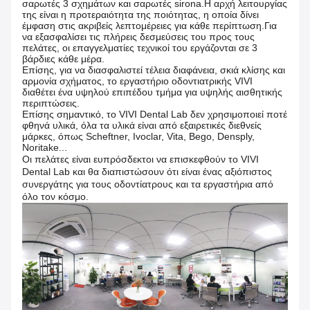
σαρωτές 3 σχημάτων και σαρωτές sirona.Η αρχή λειτουργίας
της είναι η προτεραιότητα της ποιότητας, η οποία δίνει
έμφαση στις ακριβείς λεπτομέρειες για κάθε περίπτωση.Για
να εξασφαλίσει τις πλήρεις δεσμεύσεις του προς τους
πελάτες, οι επαγγελματίες τεχνικοί του εργάζονται σε 3
βάρδιες κάθε μέρα.
Επίσης, για να διασφαλιστεί τέλεια διαφάνεια, σκιά κλίσης και
αρμονία σχήματος, το εργαστήριο οδοντιατρικής VIVI
διαθέτει ένα υψηλού επιπέδου τμήμα για υψηλής αισθητικής
περιπτώσεις.
Επίσης σημαντικό, το VIVI Dental Lab δεν χρησιμοποιεί ποτέ
φθηνά υλικά, όλα τα υλικά είναι από εξαιρετικές διεθνείς
μάρκες, όπως Scheftner, Ivoclar, Vita, Bego, Densply,
Noritake...
Οι πελάτες είναι ευπρόσδεκτοι να επισκεφθούν το VIVI
Dental Lab και θα διαπιστώσουν ότι είναι ένας αξιόπιστος
συνεργάτης για τους οδοντίατρους και τα εργαστήρια από
όλο τον κόσμο.