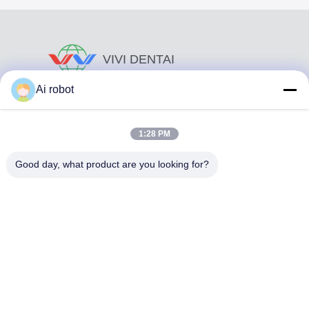
VIVI DENTAI
LABORATORY
Ai robot
1:28 PM
Good day, what product are you looking for?
Το VIVI Dental Lab είναι ένα υψηλού επιπέδου εργαστήριο
πλήρους εξυπηρέτησης από το Shenzhen της Κίνας. Είναι
από τα κορυφαία οδοντιατρικά εργαστήρια που είναι
πιστοποιημένα με CE, ISO και FDA και εξοπλισμένα με
σύγχρονα μηχανήματα. Του Η δέσμευση για υψηλή
ποιότητα, γρήγορο χρόνο διεκπεραίωσης και
επαγγελματικές υπηρεσίες έχει κερδίσει πολλά θετικά
σχόλια από τις αγορές της Ευρώπης και των ΗΠΑ.