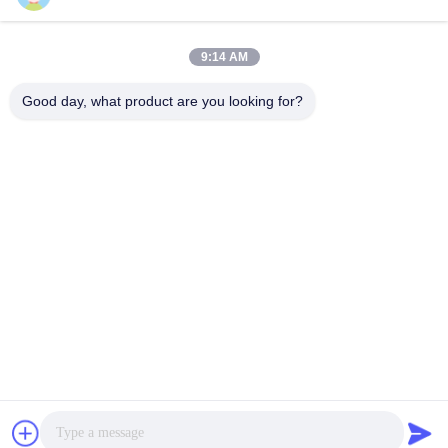
9:14 AM
Good day, what product are you looking for?
Το VIVI Dental Lab είναι ένα υψηλού επιπέδου εργαστήριο
πλήρους εξυπηρέτησης από το Shenzhen της Κίνας. Είναι
από τα κορυφαία οδοντιατρικά εργαστήρια που είναι
πιστοποιημένα με CE, ISO και FDA και εξοπλισμένα με
σύγχρονα μηχανήματα. Του Η δέσμευση για υψηλή
ποιότητα, γρήγορο χρόνο διεκπεραίωσης και
επαγγελματικές υπηρεσίες έχει κερδίσει πολλά θετικά
σχόλια από τις αγορές της Ευρώπης και των ΗΠΑ.
Πολιτική Απορρήτου
|
Sitemap
| Καλή ποιότητα της Κίνας
Κινέζικο οδοντιατρικό εργαστήριο προμηθευτής. 2022-2026
VIVI
DENTAI LABORATORY
. Διατηρούνται όλα τα πνευματικά
δικαιώματα.