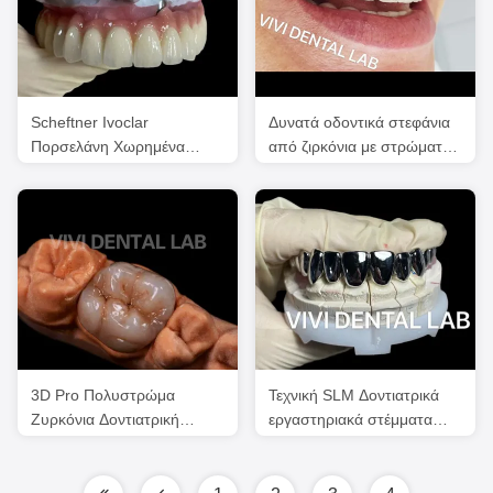
Scheftner Ivoclar
Δυνατά οδοντικά στεφάνια
Πορσελάνη Χωρημένα
από ζιρκόνια με στρώματα
μεταλλικά στεφάνια
πλήρες στόμα FDA ISO
Δοντιατρική τεχνική SLM
πιστοποιημένο
3D Pro Πολυστρώμα
Τεχνική SLM Δοντιατρικά
Ζυρκόνια Δοντιατρική
εργαστηριακά στέμματα
Κρόνη Γέφυρα Πλήρης
Αντίσταση σε
Ανατομία
παραμόρφωση Πλήρη
μεταλλικά στέμματα