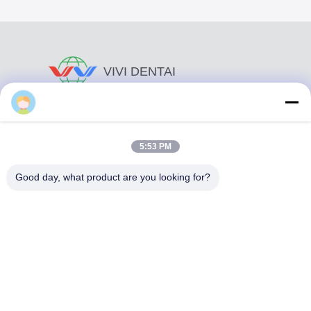
VIVI DENTAI
LABORATORY
5:53 PM
Good day, what product are you looking for?
Το VIVI Dental Lab είναι ένα υψηλού επιπέδου εργαστήριο
πλήρους εξυπηρέτησης από το Shenzhen της Κίνας. Είναι
από τα κορυφαία οδοντιατρικά εργαστήρια που είναι
πιστοποιημένα με CE, ISO και FDA και εξοπλισμένα με
σύγχρονα μηχανήματα. Του Η δέσμευση για υψηλή
ποιότητα, γρήγορο χρόνο διεκπεραίωσης και
επαγγελματικές υπηρεσίες έχει κερδίσει πολλά θετικά
σχόλια από τις αγορές της Ευρώπης και των ΗΠΑ.