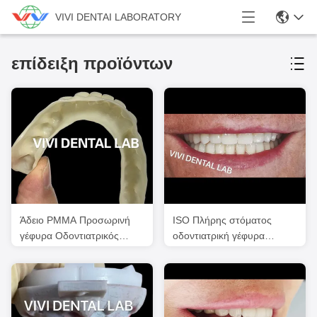
VIVI DENTAI LABORATORY
επίδειξη προϊόντων
Άδειο PMMA Προσωρινή
ISO Πλήρης στόματος
γέφυρα Οδοντιατρικός
οδοντιατρική γέφυρα
Επαγγελματίας Για
Πολλαπλής στρώσης
Εμφυτοπλαστικές
γέφυρα δοντιών από
Υποθέσεις
ζιρκόνια