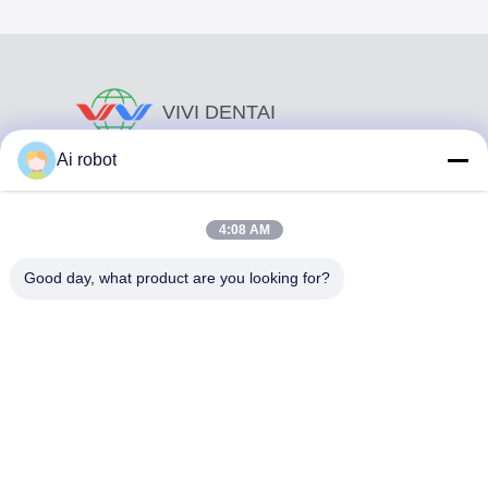
VIVI DENTAI
LABORATORY
Ai robot
4:08 AM
Good day, what product are you looking for?
Το VIVI Dental Lab είναι ένα υψηλού επιπέδου εργαστήριο
πλήρους εξυπηρέτησης από το Shenzhen της Κίνας. Είναι
από τα κορυφαία οδοντιατρικά εργαστήρια που είναι
πιστοποιημένα με CE, ISO και FDA και εξοπλισμένα με
σύγχρονα μηχανήματα. Του Η δέσμευση για υψηλή
ποιότητα, γρήγορο χρόνο διεκπεραίωσης και
επαγγελματικές υπηρεσίες έχει κερδίσει πολλά θετικά
σχόλια από τις αγορές της Ευρώπης και των ΗΠΑ.