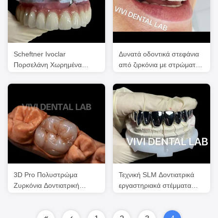
Scheftner Ivoclar
Δυνατά οδοντικά στεφάνια
Πορσελάνη Χωρημένα
από ζιρκόνια με στρώματα
μεταλλικά στεφάνια
πλήρες στόμα FDA ISO
Δοντιατρική τεχνική SLM
πιστοποιημένο
3D Pro Πολυστρώμα
Τεχνική SLM Δοντιατρικά
Ζυρκόνια Δοντιατρική
εργαστηριακά στέμματα
Κρόνη Γέφυρα Πλήρης
Αντίσταση σε
Ανατομία
παραμόρφωση Πλήρη
μεταλλικά στέμματα