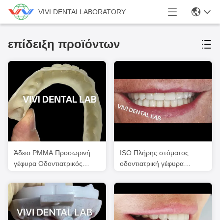
VIVI DENTAI LABORATORY
επίδειξη προϊόντων
Άδειο PMMA Προσωρινή
ISO Πλήρης στόματος
γέφυρα Οδοντιατρικός
οδοντιατρική γέφυρα
Επαγγελματίας Για
Πολλαπλής στρώσης
Εμφυτοπλαστικές
γέφυρα δοντιών από
Υποθέσεις
ζιρκόνια