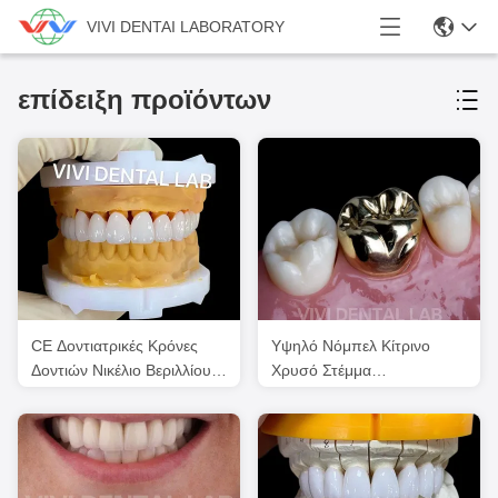
VIVI DENTAI LABORATORY
επίδειξη προϊόντων
CE Δοντιατρικές Κρόνες
Υψηλό Νόμπελ Κίτρινο
Δοντιών Νικέλιο Βεριλλίου
Χρυσό Στέμμα
Ελεύθερο Δοντιατρικό
Επαγγελματίας Ni Be Free
Εργαστήριο VIVI
Εγκριθεί από το ISO