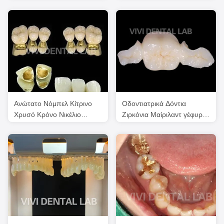
Ορθοδοντική Θεραπεία
Διαφανειακή αισθητική IPS
E Max Crown
Ανώτατο Νόμπελ Κίτρινο
Οδοντιατρικά Δόντια
Χρυσό Κρόνο Νικέλιο
Ζιρκόνια Μαίριλαντ γέφυρα
Απαλλαγμένο PFM Κρόνο
Υψηλή αισθητική
Δοντιών
Πιστοποιημένο από την
FDA