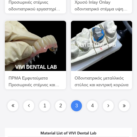
Προσωρινές στέμνες
Χρυσό Inlay Onlay
οδοντιατρικού εργαστηρίου
οδοντιατρικό στέμμα υψηλό
Shell Δόντια PMMA
ευγενές κίτρινο Ni Be Free
Προσωρινές στέμνες
ΠΡΜΑ Εμφυτεύματα
Οδοντιατρικός μεταλλικός
Προσωρινές στέμνες και
στύλος και κεντρική κορώνα
γέφυρες που είναι
βιδωμένες σε βάσεις Ti
1
2
3
4