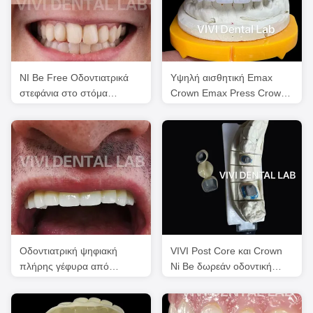
NI Be Free Οδοντιατρικά
Υψηλή αισθητική Emax
στεφάνια στο στόμα
Crown Emax Press Crown
Επαγγελματική
FDA ISO Εγκρίθηκε
Πιστοποιημένη FDA
Οδοντιατρική ψηφιακή
VIVI Post Core και Crown
πλήρης γέφυρα από
Ni Be δωρεάν οδοντική
ζιρκόνια στο στόμα
αποκατάσταση
επαγγελματική σταθερή