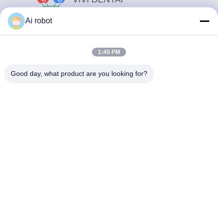
LABORATORY
Ai robot
1:45 PM
Good day, what product are you looking for?
Το VIVI Dental Lab είναι ένα υψηλού επιπέδου εργαστήριο
πλήρους εξυπηρέτησης από το Shenzhen της Κίνας. Είναι
από τα κορυφαία οδοντιατρικά εργαστήρια που είναι
πιστοποιημένα με CE, ISO και FDA και εξοπλισμένα με
σύγχρονα μηχανήματα. Του Η δέσμευση για υψηλή
ποιότητα, γρήγορο χρόνο διεκπεραίωσης και
επαγγελματικές υπηρεσίες έχει κερδίσει πολλά θετικά
σχόλια από τις αγορές της Ευρώπης και των ΗΠΑ.
Πολιτική Απορρήτου
|
Sitemap
| Καλή ποιότητα της Κίνας
Κινέζικο οδοντιατρικό εργαστήριο προμηθευτής. 2022-2026
VIVI