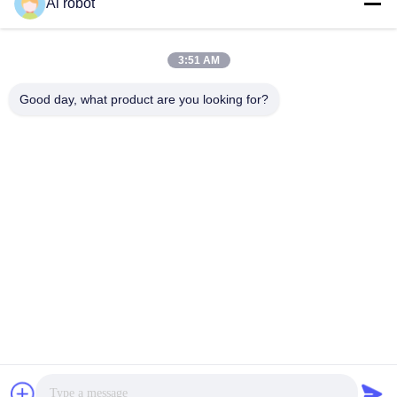
Ai robot
3:51 AM
Good day, what product are you looking for?
Το VIVI Dental Lab είναι ένα υψηλού επιπέδου εργαστήριο
πλήρους εξυπηρέτησης από το Shenzhen της Κίνας. Είναι
από τα κορυφαία οδοντιατρικά εργαστήρια που είναι
πιστοποιημένα με CE, ISO και FDA και εξοπλισμένα με
σύγχρονα μηχανήματα. Του Η δέσμευση για υψηλή
ποιότητα, γρήγορο χρόνο διεκπεραίωσης και
επαγγελματικές υπηρεσίες έχει κερδίσει πολλά θετικά
σχόλια από τις αγορές της Ευρώπης και των ΗΠΑ.
Πολιτική Απορρήτου
|
Sitemap
| Καλή ποιότητα της Κίνας
Κινέζικο οδοντιατρικό εργαστήριο προμηθευτής. 2022-2026
VIVI
DENTAI LABORATORY
. Διατηρούνται όλα τα πνευματικά