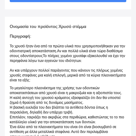
Ονομασία του προϊόντος:
Χρυσό στέμμα
Περιγραφή:
Το χρυσό ήταν ένα από τα πρώτα υλικά που χρησιμοποιήθηκαν για την
οδοντιατρική αποκατάσταση.Αν και πολλά υλικά είναι τώρα διαθέσιμα
στους οδοντίατρουςΤο πλήρες χυμένο χρυσάφι εξακολουθεί να έχει την
περηφάνια λόγω των εγγενών του ιδιότητων.
Αν και υπάρχουν πολλοί παράγοντες που κάνουν τις πλήρως χυμένες
χρυσές στεφάνες μια καλή επιλογή, μερικά από τα κύρια πλεονεκτήματα
είναι τα εξής:
Το μεγαλύτερο πλεονέκτημα της χρήσης των οδοντικών
αποκαταστάσεων από χρυσό είναι η μακροζωία και η αξιοπιστία τους.
Η καλή αντοχή του χρυσού κράματος εξασφαλίζει ότι δεν θα υποστεί
ζημιά ή θραύση από τις δυνάμεις μασήματος.
Η βασική ευελιξία του δεν βλάπτει τα αντίθετα δόντια όπως η
πορσελάνη, δηλαδή δεν υπάρχει τριβή.
Επιπλέον, ταιριάζει πιο ακριβώς στα περιθώρια, καθιστώντας το το πιο
κατάλληλο υλικό για την αποκατάσταση των δοντιών.
Ένα άλλο από τα πλεονεκτήματα του είναι ότι είναι βιοσυμβατό σε
αντίθεση με άλλα μεταλλικά στεφάνια. Αυτό δεν περιλαμβάνει