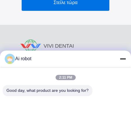
Στείλε τώρα
VIVI DENTAI
LABORATORY
Ai robot
2:11 PM
Good day, what product are you looking for?
Το VIVI Dental Lab είναι ένα υψηλού επιπέδου εργαστήριο
πλήρους εξυπηρέτησης από το Shenzhen της Κίνας. Είναι
από τα κορυφαία οδοντιατρικά εργαστήρια που είναι
πιστοποιημένα με CE, ISO και FDA και εξοπλισμένα με
σύγχρονα μηχανήματα. Του Η δέσμευση για υψηλή
ποιότητα, γρήγορο χρόνο διεκπεραίωσης και