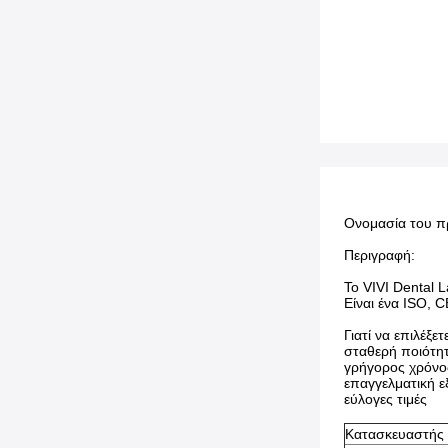
Ονομασία του π
Περιγραφή:
Το VIVI Dental L
Είναι ένα ISO, 
Γιατί να επιλέξετ
σταθερή ποιότη
γρήγορος χρόνο
επαγγελματική 
εύλογες τιμές
Κατασκευαστής