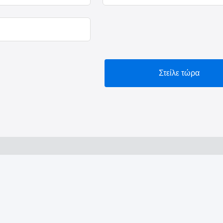
Στείλε τώρα
Το VIVI Dental Lab είνα
εξυπηρέτησης από το She
εργαστήρια που είναι πι
σύγχρονα μηχανήματα. Τ
διεκπεραίωσης και επαγγ