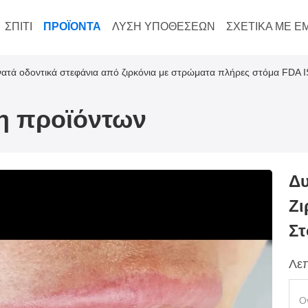
ΣΠΊΤΙ
ΠΡΟΪΌΝΤΑ
ΛΎΣΗ ΥΠΟΘΈΣΕΩΝ
ΣΧΕΤΙΚΆ ΜΕ Ε
ατά οδοντικά στεφάνια από ζιρκόνια με στρώματα πλήρες στόμα FDA 
ξη προϊόντων
Δυ
Ζι
Στ
Λεπ
Ο