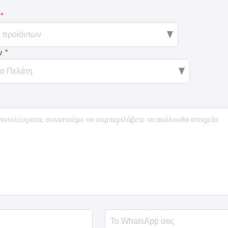
*
ν
*