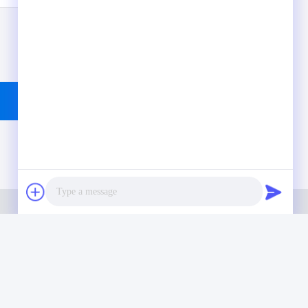
ι ένα υψηλού επιπέδου εργαστήριο πλήρους
nzhen της Κίνας. Είναι από τα κορυφαία οδοντιατρικά
στοποιημένα με CE, ISO και FDA και εξοπλισμένα με
Photo
ου Η δέσμευση για υψηλή ποιότητα, γρήγορο χρόνο
ελματικές υπηρεσίες έχει κερδίσει πολλά θετικά σχόλια
Video Call