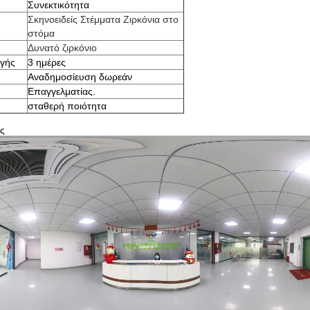
Συνεκτικότητα
Σκηνοειδείς Στέμματα Ζιρκόνια στο
στόμα
Δυνατό ζιρκόνιο
γής
3 ημέρες
Αναδημοσίευση δωρεάν
Επαγγελματίας.
σταθερή ποιότητα
ος