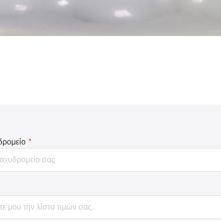
δρομείο
*