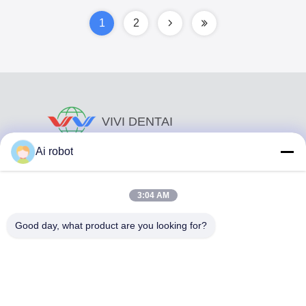
1
2
VIVI DENTAI
LABORATORY
Ai robot
3:04 AM
Good day, what product are you looking for?
Το VIVI Dental Lab είναι ένα υψηλού επιπέδου εργαστήριο
πλήρους εξυπηρέτησης από το Shenzhen της Κίνας. Είναι
από τα κορυφαία οδοντιατρικά εργαστήρια που είναι
πιστοποιημένα με CE, ISO και FDA και εξοπλισμένα με
σύγχρονα μηχανήματα. Του Η δέσμευση για υψηλή