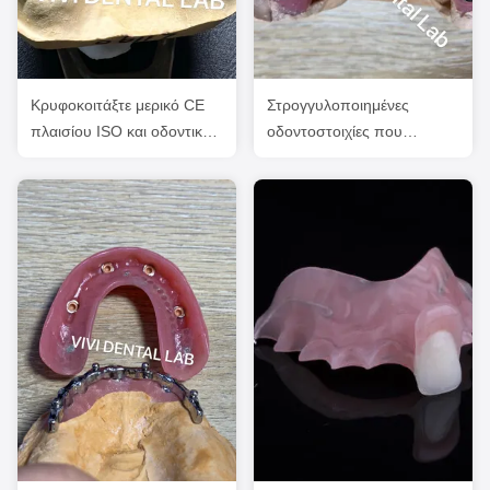
Κρυφοκοιτάξτε μερικό CE
Στρογγυλοποιημένες
πλαισίου ISO και οδοντικά
οδοντοστοιχίες που
CE εργαστηρίων ISO της
υποστηρίζονται από
Κίνας FDA και FDA
εμφυτεύματα υψηλής
ακρίβειας FDA ISO
πιστοποιημένο