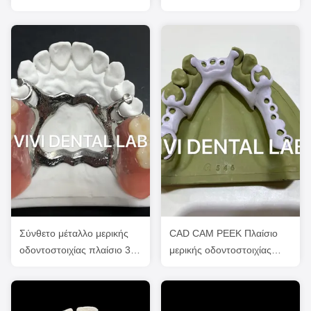
οδοντοστοιχίας υψηλή
Οδοντιατρικό Εργαστήριο
αισθητική
Σύνθετο μέταλλο μερικής
CAD CAM PEEK Πλαίσιο
οδοντοστοιχίας πλαίσιο 3
μερικής οδοντοστοιχίας
σχήμα Exocad εκτύπωση
3Shape Exocad
λέιζερ