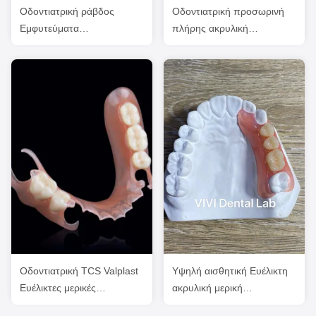
Οδοντιατρική ράβδος
Οδοντιατρική προσωρινή
Εμφυτεύματα
πλήρης ακρυλική
υποβοηθούμενες
οδοντοστοιχία Ivoclar
οδοντοστοιχίες Υψηλή
Professional Εγκρίθηκε από
αισθητική
το FDA
Οδοντιατρική TCS Valplast
Υψηλή αισθητική Ευέλικτη
Ευέλικτες μερικές
ακρυλική μερική
οδοντοστοιχίες
οδοντοστοιχία