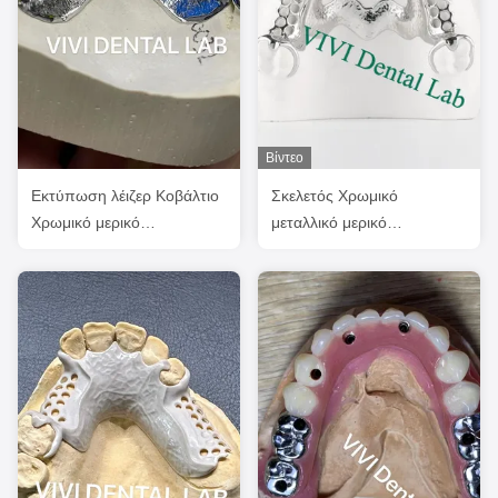
Βίντεο
Εκτύπωση λέιζερ Κοβάλτιο
Σκελετός Χρωμικό
Χρωμικό μερικό
μεταλλικό μερικό
οδοντοστοιχείο πλαίσιο Ni
οδοντόφυλλο Τυπωμένο
Be δωρεάν
σχεδιασμό οδοντόφυλλου
CoCr