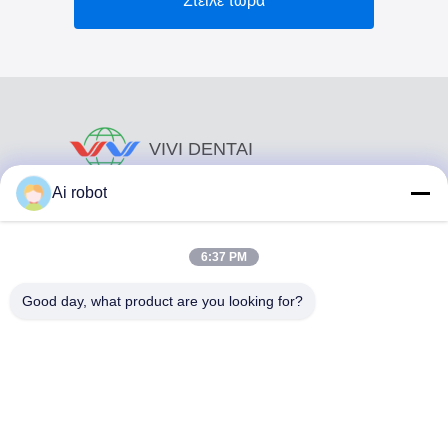
Στείλε τώρα
VIVI DENTAI
LABORATORY
Ai robot
6:37 PM
Good day, what product are you looking for?
Το VIVI Dental Lab είναι ένα υψηλού επιπέδου εργαστήριο
πλήρους εξυπηρέτησης από το Shenzhen της Κίνας. Είναι
από τα κορυφαία οδοντιατρικά εργαστήρια που είναι
πιστοποιημένα με CE, ISO και FDA και εξοπλισμένα με
σύγχρονα μηχανήματα. Του Η δέσμευση για υψηλή
ποιότητα, γρήγορο χρόνο διεκπεραίωσης και