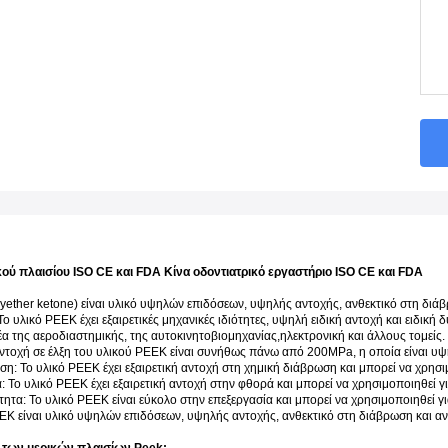
ού πλαισίου ISO CE και FDA Κίνα οδοντιατρικό εργαστήριο ISO CE και FDA
lyether ketone) είναι υλικό υψηλών επιδόσεων, υψηλής αντοχής, ανθεκτικό στη διά
Το υλικό PEEK έχει εξαιρετικές μηχανικές ιδιότητες, υψηλή ειδική αντοχή και ειδικ
έα της αεροδιαστημικής, της αυτοκινητοβιομηχανίας,ηλεκτρονική και άλλους τομείς.
τοχή σε έλξη του υλικού PEEK είναι συνήθως πάνω από 200MPa, η οποία είναι υψη
η: Το υλικό PEEK έχει εξαιρετική αντοχή στη χημική διάβρωση και μπορεί να χρησ
 Το υλικό PEEK έχει εξαιρετική αντοχή στην φθορά και μπορεί να χρησιμοποιηθεί 
ητα: Το υλικό PEEK είναι εύκολο στην επεξεργασία και μπορεί να χρησιμοποιηθεί γι
EEK είναι υλικό υψηλών επιδόσεων, υψηλής αντοχής, ανθεκτικό στη διάβρωση και αν