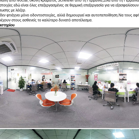
λάνη από ivoclar, σκόνη κράματος Scheftner από τη Γερμανία,Σίλα από τη Γερμανί
στοιχίες εδώ είναι όλες επεξεργασμένες σε θερμική επεξεργασία για να εξασφαλίσουν
πωσης με λέιζερ.
 δεν φτιάχνει μόνο οδοντοστοιχίες, αλλά δημιουργεί και αυτοπεποίθηση.Να τους αφήσ
ρέχουν στους ασθενείς το καλύτερο δυνατό αποτέλεσμα.
αστηρίου