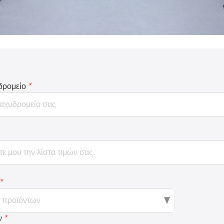
δρομείο
*
*
ν
*