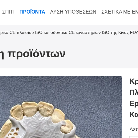
ΣΠΊΤΙ
ΠΡΟΪΌΝΤΑ
ΛΎΣΗ ΥΠΟΘΈΣΕΩΝ
ΣΧΕΤΙΚΆ ΜΕ Ε
ρικό CE πλαισίου ISO και οδοντικά CE εργαστηρίων ISO της Κίνας FD
ξη προϊόντων
Κρ
Πλ
Ερ
Κα
Λεπ