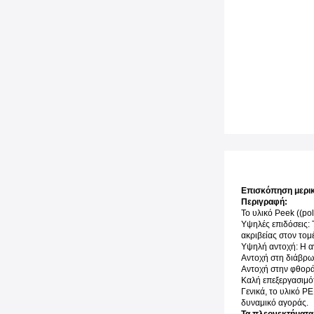
Επισκόπηση μερικ
Περιγραφή:
Το υλικό Peek ((po
Υψηλές επιδόσεις: 
ακριβείας στον τομ
Υψηλή αντοχή: Η αν
Αντοχή στη διάβρωσ
Αντοχή στην φθορά:
Καλή επεξεργασιμότ
Γενικά, το υλικό P
δυναμικό αγοράς.