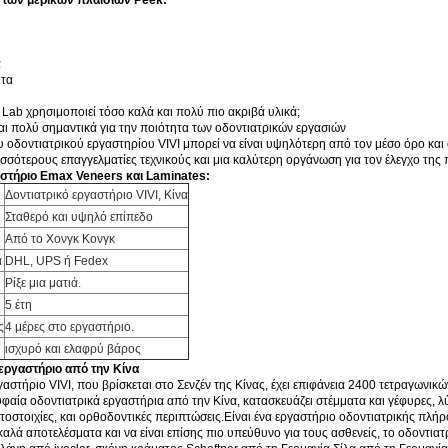
 των μερικών πλαισίων Peek:
ά
ητα
l Lab χρησιμοποιεί τόσο καλά και πολύ πιο ακριβά υλικά;
ναι πολύ σημαντικά για την ποιότητα των οδοντιατρικών εργασιών
ου οδοντιατρικού εργαστηρίου VIVI μπορεί να είναι υψηλότερη από τον μέσο όρο και
σσότερους επαγγελματίες τεχνικούς και μια καλύτερη οργάνωση για τον έλεγχο της 
αστήριο Emax Veneers και Laminates:
Δοντιατρικό εργαστήριο VIVI, Κίνα
Σταθερό και υψηλό επίπεδο
Από το Χονγκ Κονγκ
α
DHL, UPS ή Fedex
Ρίξε μια ματιά.
5 έτη
ς
4 μέρες στο εργαστήριο.
ισχυρό και ελαφρύ βάρος
 εργαστήριο από την Κίνα
γαστήριο VIVI, που βρίσκεται στο Σενζέν της Κίνας, έχει επιφάνεια 2400 τετραγωνικ
φαία οδοντιατρικά εργαστήρια από την Κίνα, κατασκευάζει στέμματα και γέφυρες, λ
τοστοιχίες, και ορθοδοντικές περιπτώσεις.Είναι ένα εργαστήριο οδοντιατρικής πλή
 καλά αποτελέσματα και να είναι επίσης πιο υπεύθυνο για τους ασθενείς, το οδοντιατ