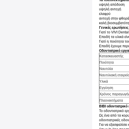
Τα πλεονεκτήματα
υψηλή απόδοση
υψηλή αντοχή
ελαφρύ
αντοχή στην φθορ
καλή βιοσυμβατότ
Γενικές ερωτήσεις
Γιατί το VIVI Denta
Επειδή τα υλικά εί
Γιατί η ποιότητα τ
Επειδή έχουμε περι
Οδοντιατρικό εργ
Κατασκευαστής
Ποιότητα
Ναυτιλία
Ναυτιλιακή εταιρεί
Υλικά
Εγγύηση
Χρόνος παραγωγή
Πλεονεκτήματα
ΒΙΒΙ οδοντιατρικό
Το οδοντιατρικό ερ
Ως ένα από τα κορυ
οδοντιατρικές οδον
Για να εξασφαλίσει