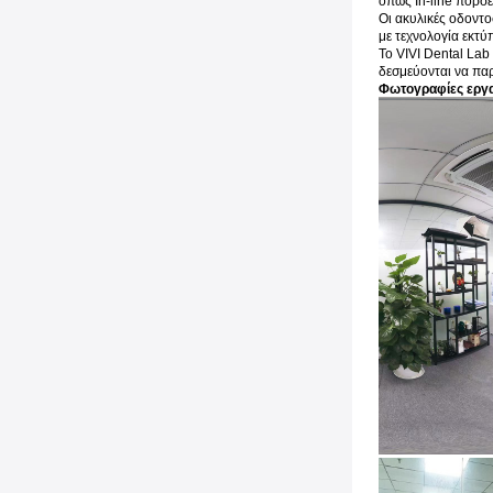
όπως In-line πορσε
Οι ακυλικές οδοντο
με τεχνολογία εκτύ
Το VIVI Dental Lab
δεσμεύονται να πα
Φωτογραφίες εργ