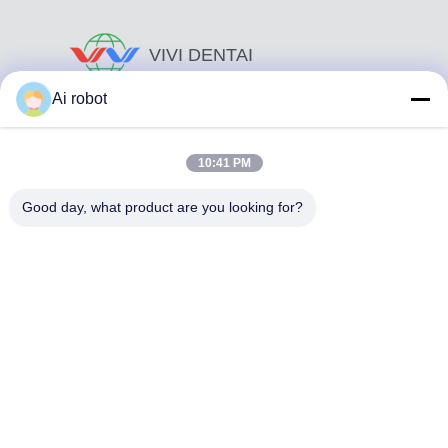
VIVI DENTAI
LABORATORY
Ai robot
10:41 PM
Good day, what product are you looking for?
Το VIVI Dental Lab είναι ένα υψηλού επιπέδου εργαστήριο
πλήρους εξυπηρέτησης από το Shenzhen της Κίνας. Είναι
από τα κορυφαία οδοντιατρικά εργαστήρια που είναι
πιστοποιημένα με CE, ISO και FDA και εξοπλισμένα με
σύγχρονα μηχανήματα. Του Η δέσμευση για υψηλή
ποιότητα, γρήγορο χρόνο διεκπεραίωσης και
επαγγελματικές υπηρεσίες έχει κερδίσει πολλά θετικά
σχόλια από τις αγορές της Ευρώπης και των ΗΠΑ.