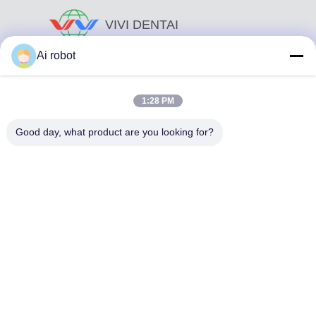
VIVI DENTAI
LABORATORY
Ai robot
1:28 PM
Good day, what product are you looking for?
Το VIVI Dental Lab είναι ένα υψηλού επιπέδου εργαστήριο
πλήρους εξυπηρέτησης από το Shenzhen της Κίνας. Είναι
από τα κορυφαία οδοντιατρικά εργαστήρια που είναι
πιστοποιημένα με CE, ISO και FDA και εξοπλισμένα με
σύγχρονα μηχανήματα. Του Η δέσμευση για υψηλή
ποιότητα, γρήγορο χρόνο διεκπεραίωσης και
επαγγελματικές υπηρεσίες έχει κερδίσει πολλά θετικά
σχόλια από τις αγορές της Ευρώπης και των ΗΠΑ.