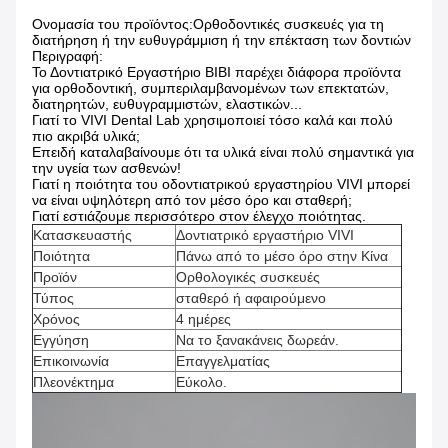
Ονομασία του προϊόντος:
Ορθοδοντικές συσκευές για τη
διατήρηση ή την ευθυγράμμιση ή την επέκταση των δοντιών
Περιγραφή:
Το Δοντιατρικό Εργαστήριο ΒΙΒΙ παρέχει διάφορα προϊόντα
για ορθοδοντική, συμπεριλαμβανομένων των επεκτατών,
διατηρητών, ευθυγραμμιστών, ελαστικών...
Γιατί το VIVI Dental Lab χρησιμοποιεί τόσο καλά και πολύ
πιο ακριβά υλικά;
Επειδή καταλαβαίνουμε ότι τα υλικά είναι πολύ σημαντικά για
την υγεία των ασθενών!
Γιατί η ποιότητα του οδοντιατρικού εργαστηρίου VIVI μπορεί
να είναι υψηλότερη από τον μέσο όρο και σταθερή;
Γιατί εστιάζουμε περισσότερο στον έλεγχο ποιότητας.
Κατασκευαστής
Δοντιατρικό εργαστήριο VIVI
Ποιότητα
Πάνω από το μέσο όρο στην Κίνα
Προϊόν
Ορθολογικές συσκευές
Τύπος
σταθερό ή αφαιρούμενο
Χρόνος
4 ημέρες
Εγγύηση
Να το ξανακάνεις δωρεάν.
Επικοινωνία
Επαγγελματίας
Πλεονέκτημα
Εύκολο.