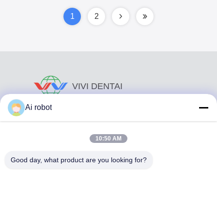
μακροχρόνια
1
2
VIVI DENTAI
LABORATORY
Ai robot
10:50 AM
Good day, what product are you looking for?
Το VIVI Dental Lab είναι ένα υψηλού επιπέδου εργαστήριο
πλήρους εξυπηρέτησης από το Shenzhen της Κίνας. Είναι
από τα κορυφαία οδοντιατρικά εργαστήρια που είναι
πιστοποιημένα με CE, ISO και FDA και εξοπλισμένα με
σύγχρονα μηχανήματα. Του Η δέσμευση για υψηλή