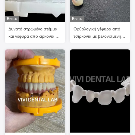
Βίντεο
Βίντεο
Δυνατό στρωμένο στέμμα
Ορθολογική γέφυρα από
και γέφυρα από ζιρκόνια με
τσιρκονία με βελονισμένη
καλή αισθητική
ράβδο τιτανίου.