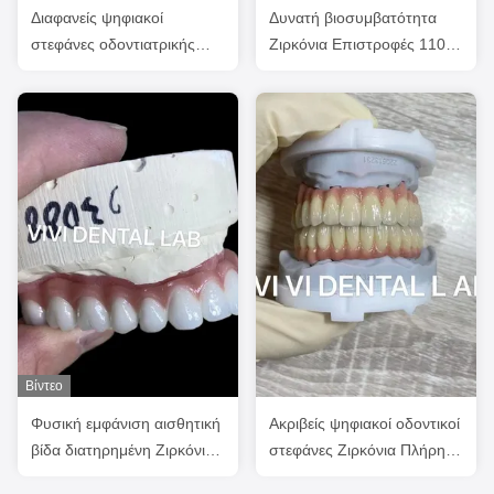
Διαφανείς ψηφιακοί
Δυνατή βιοσυμβατότητα
στεφάνες οδοντιατρικής
Ζιρκόνια Επιστροφές 1100
εμφύτευσης PFM με ροζ
MPa Δυνατότητα κάμψης
πορσελάνη
Βίντεο
Φυσική εμφάνιση αισθητική
Ακριβείς ψηφιακοί οδοντικοί
βίδα διατηρημένη Ζιρκόνια
στεφάνες Ζιρκόνια Πλήρης
εμφύτευση στέμμα
στόμα εμφύτευση γέφυρα