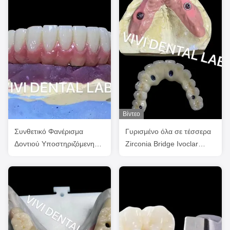
Βίντεο
Συνθετικό Φανέρισμα
Γυρισμένο όλα σε τέσσερα
Δοντιού Υποστηριζόμενη
Zirconia Bridge Ivoclar
γέφυρα εμφύτευση Ivoclar
οδοντιατρική υψηλή
Προσαρμοσμένο
ακρίβεια