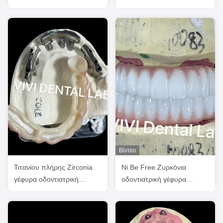
βιοσυμβατό με ράβδο
από πολυμονάδες
τιτανίου
Βίντεο
Τιτανίου πλήρης Zirconia
Ni Be Free Ζυρκόνια
γέφυρα οδοντιατρική
οδοντιατρική γέφυρα
διαφάνεια στην ράβδο
εμφύτευσης σε μπάρα
εμφύτευσης
υψηλή αισθητική