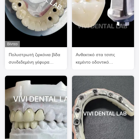
Βίντεο
Πολυστρωτή ζιρκόνια βίδα
Ανθεκτικό στα τσιπς
συνδεδεμένη γέφυρα
κεμέντο οδοντικό
βιοσυμβατή με μεταλλική
εμφύτευμα Κρόνα Τιτανίου
δομή
Δόντια Ζιρκόνια Κρόνες