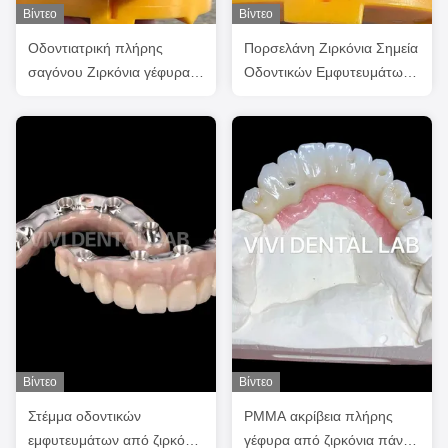
Βίντεο
Βίντεο
Οδοντιατρική πλήρης
Πορσελάνη Ζιρκόνια Σημεία
σαγόνου Ζιρκόνια γέφυρα
Οδοντικών Εμφυτευμάτων
εμφύτευση στέμματος
Επαγγελματική Υψηλή
Διαφάνεια αισθητική
Αισθητική
Βίντεο
Βίντεο
Στέμμα οδοντικών
PMMA ακρίβεια πλήρης
εμφυτευμάτων από ζιρκόνια
γέφυρα από ζιρκόνια πάνω