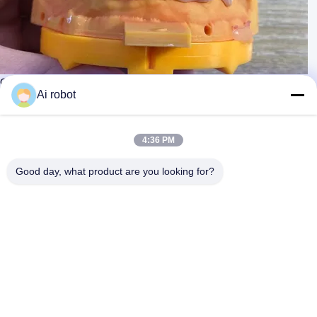
Οδοντιατρική πλήρης σαγόνου Ζιρκόνια γέφυρα εμφύτευση στέμματος
Διαφάνεια αισθητική
Ai robot
Επικοινωνήστε τώρα
Μάθετε περισσότερων
#
Κρόνοι από στρώματα ζιρκόνια
4:36 PM
#
Στέμμα υψηλού ευγενούς μετάλλου
#
Προσωρινό στέμμα PMMA
Good day, what product are you looking for?
Οδοντιατρική κορώνα και γέφυρα
2025-07-04
173 απόψεις
Ονομασία του προϊόντος:Γέφυρα από ζιρκόνια
Δείτε περισσότερα
πλήρους στόματος Περιγραφή: Ολική γέφυρα από ζιρκόνια με ροζ
πορσελάνη από αρχεία σάρωσης. Γρήγορο και ακριβές. Γιατί το VIVI
Dental Lab χρησιμοποιεί τόσο κα...
Δείτε περισσότερα
Μηνύματα επισκέπτη
Αφήστε μήνυμα