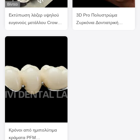
Βίντεο
Εκτύπωση λέιζερ υψηλού
3D Pro Πολυστρώμα
ευγενούς μετάλλου Crown
Ζυρκόνια Δοντιατρική
Professional Ni Be Free
Κρόνη Γέφυρα Πλήρης
PFM
Ανατομία
Κρόνοι από ημιπολύτιμα
κράματα PFM