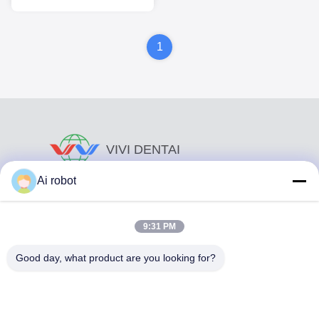
Αποκαταστάσεις VIVI
Δοντιατρικά εργαστήρια
1
VIVI DENTAI
LABORATORY
Ai robot
9:31 PM
Good day, what product are you looking for?
Το VIVI Dental Lab είναι ένα υψηλού επιπέδου εργαστήριο
πλήρους εξυπηρέτησης από το Shenzhen της Κίνας. Είναι
από τα κορυφαία οδοντιατρικά εργαστήρια που είναι