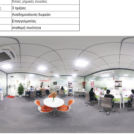
Άλλες χημικές ενώσεις
ς
3 ημέρες
Αναδημοσίευση δωρεάν
Επαγγελματίας
σταθερή ποιότητα