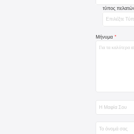
τύπος πελατώ
Μήνυμα
*