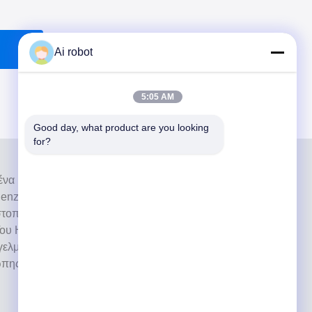
Ai robot
5:05 AM
Good day, what product are you looking 
for?
ι ένα υψηλού επιπέδου εργαστήριο πλήρους
nzhen της Κίνας. Είναι από τα κορυφαία οδοντιατρικά
στοποιημένα με CE, ISO και FDA και εξοπλισμένα με
ου Η δέσμευση για υψηλή ποιότητα, γρήγορο χρόνο
ελματικές υπηρεσίες έχει κερδίσει πολλά θετικά σχόλια
ώπης και των ΗΠΑ.