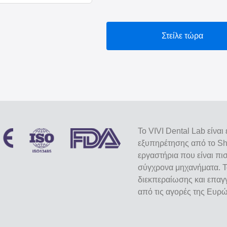
Στείλε τώρα
Το VIVI Dental Lab είνα
εξυπηρέτησης από το She
εργαστήρια που είναι πι
σύγχρονα μηχανήματα. Τ
διεκπεραίωσης και επαγγ
από τις αγορές της Ευρ