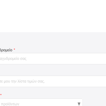
δρομείο
*
*