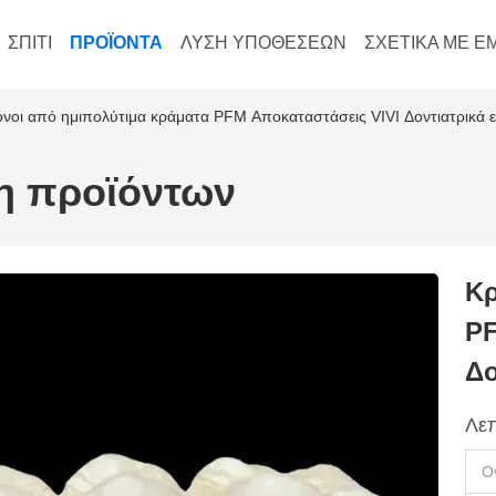
ΣΠΊΤΙ
ΠΡΟΪΌΝΤΑ
ΛΎΣΗ ΥΠΟΘΈΣΕΩΝ
ΣΧΕΤΙΚΆ ΜΕ Ε
νοι από ημιπολύτιμα κράματα PFM Αποκαταστάσεις VIVI Δοντιατρικά 
ξη προϊόντων
Κρ
PF
Δο
Λεπ
Ο