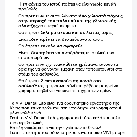
Η επιφάνεια του ιστού πρέπει να είναι
χωρίς κενά
ή
προβολές.
Θα πρέπει να είναι τουλάχιστον
Δύο χιλιοστά πάχους
στην περιοχή του παλατιού και της γλωσσικής
φλάντζης
για επαρκή ακαμψία.
Θα έπρεπε.
Σκληρό ακόμα και σε λεπτές τομές.
Είναι...
δεν πρέπει να δεσμεύουν
στο καστ.
Θα έπρεπε.
εύκολο να αφαιρεθεί
.
Είναι...
δεν πρέπει να αντιδράσει
με το υλικό των
αποτυπωμάτων.
Θα πρέπει να έχει ένα
αντίθετο χρώμα
να κάνουν τα
όρια της να φαίνονται εμφανή όταν τοποθετούνται στο
στόμα του ασθενούς.
Θα έπρεπε.
2 mm ανακούφιση κοντά στο
σούλκο
Έτσι, η πράσινη σύνθετη ράβδος μπορεί να
χρησιμοποιηθεί για να κάνει το σχήμα των ορίων.
Το VIVI Dental Lab είναι ένα οδοντιατρικό εργαστήριο της
Κίνας που επικεντρώνεται στην ποιότητα και χρησιμοποιεί
μόνο καλά υλικά.
Γιατί το VIVI Dental Lab χρησιμοποιεί τόσο καλά και πολύ
πιο ακριβά υλικά;
Επειδή νοιαζόμαστε για την υγεία των ασθενών!
Γιατί η ποιότητα του οδοντιατρικού εργαστηρίου VIVI μπορεί