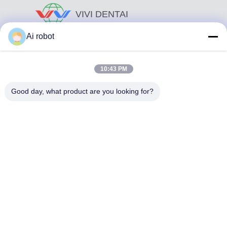
VIVI DENTAI
LABORATORY
Ai robot
10:43 PM
Good day, what product are you looking for?
Το VIVI Dental Lab είναι ένα υψηλού επιπέδου εργαστήριο
πλήρους εξυπηρέτησης από το Shenzhen της Κίνας. Είναι
από τα κορυφαία οδοντιατρικά εργαστήρια που είναι
πιστοποιημένα με CE, ISO και FDA και εξοπλισμένα με
σύγχρονα μηχανήματα. Του Η δέσμευση για υψηλή
ποιότητα, γρήγορο χρόνο διεκπεραίωσης και
επαγγελματικές υπηρεσίες έχει κερδίσει πολλά θετικά
σχόλια από τις αγορές της Ευρώπης και των ΗΠΑ.