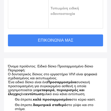
Τυπωμένη ειδική
οδοντοστοιχία
ΕΠΙΚΟΙΝΩΝΊΑ ΜΑΣ
Όνομα προϊόντος: Ειδικό δίσκο Προσαρμοσμένο δίσκο
Περιγραφή:
Ο δοντιατρικός δίσκος στο εργαστήριο VIVI είναι ψηφιακά
σχεδιασμένος και εκτυπωμένος.
Ένα ειδικό δίσκο είναι ένα
Προσαρμοσμένα
συσκευή
προετοιμασμένη για συγκεκριμένο ασθενή η οποία
χρησιμοποιείται για
μεταφορά, περιορισμός και
έλεγχος
ένα
εντύπωση
υλικό ενώ κάνει εντύπωση.
Θα έπρεπε.
καλά προσαρμοσμένο
στο κύριο καστ.
Θα έπρεπε.
διαμετρικά σταθερό
στο γύψο και στο
στόμα.