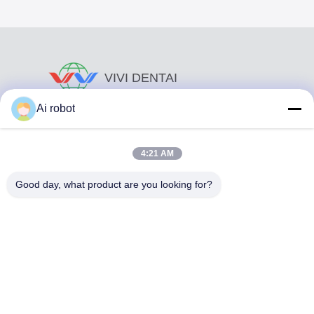
VIVI DENTAI
LABORATORY
Ai robot
4:21 AM
Good day, what product are you looking for?
Το VIVI Dental Lab είναι ένα υψηλού επιπέδου εργαστήριο
πλήρους εξυπηρέτησης από το Shenzhen της Κίνας. Είναι
από τα κορυφαία οδοντιατρικά εργαστήρια που είναι
πιστοποιημένα με CE, ISO και FDA και εξοπλισμένα με
σύγχρονα μηχανήματα. Του Η δέσμευση για υψηλή
ποιότητα, γρήγορο χρόνο διεκπεραίωσης και
επαγγελματικές υπηρεσίες έχει κερδίσει πολλά θετικά
σχόλια από τις αγορές της Ευρώπης και των ΗΠΑ.