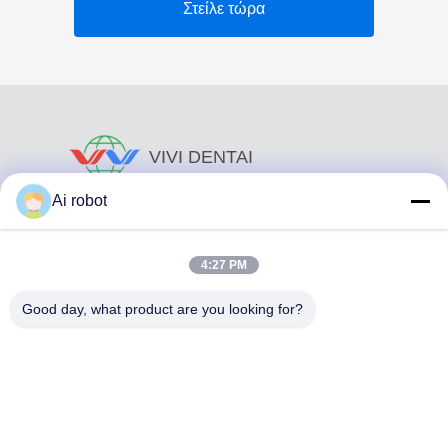
Στείλε τώρα
VIVI DENTAI
LABORATORY
Ai robot
4:27 PM
Good day, what product are you looking for?
Το VIVI Dental Lab είναι ένα υψηλού επιπέδου εργαστήριο
πλήρους εξυπηρέτησης από το Shenzhen της Κίνας. Είναι
από τα κορυφαία οδοντιατρικά εργαστήρια που είναι
πιστοποιημένα με CE, ISO και FDA και εξοπλισμένα με
σύγχρονα μηχανήματα. Του Η δέσμευση για υψηλή
ποιότητα, γρήγορο χρόνο διεκπεραίωσης και