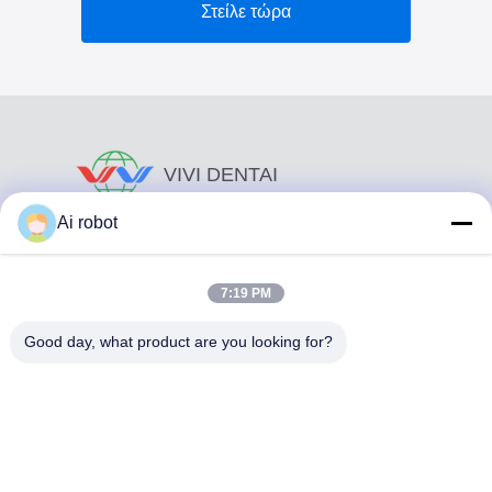
Στείλε τώρα
VIVI DENTAI
LABORATORY
Ai robot
7:19 PM
Good day, what product are you looking for?
Το VIVI Dental Lab είναι ένα υψηλού επιπέδου εργαστήριο
πλήρους εξυπηρέτησης από το Shenzhen της Κίνας. Είναι
από τα κορυφαία οδοντιατρικά εργαστήρια που είναι
πιστοποιημένα με CE, ISO και FDA και εξοπλισμένα με
σύγχρονα μηχανήματα. Του Η δέσμευση για υψηλή
ποιότητα, γρήγορο χρόνο διεκπεραίωσης και