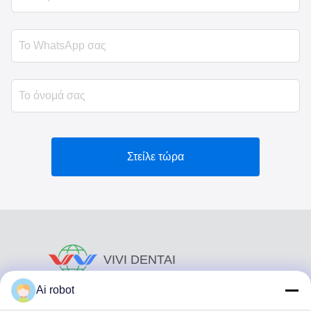
Στείλε τώρα
VIVI DENTAI
LABORATORY
Ai robot