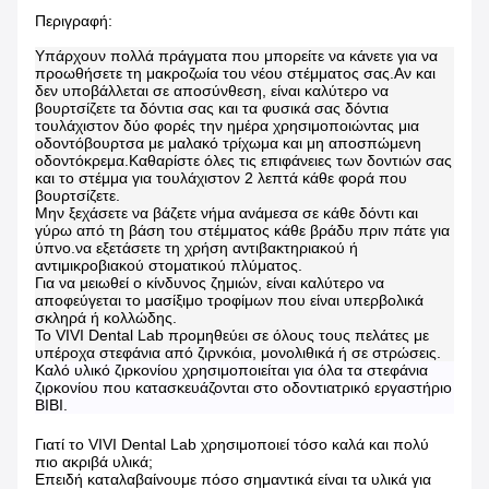
Περιγραφή:
Υπάρχουν πολλά πράγματα που μπορείτε να κάνετε για να
προωθήσετε τη μακροζωία του νέου στέμματος σας.Αν και
δεν υποβάλλεται σε αποσύνθεση, είναι καλύτερο να
βουρτσίζετε τα δόντια σας και τα φυσικά σας δόντια
τουλάχιστον δύο φορές την ημέρα χρησιμοποιώντας μια
οδοντόβουρτσα με μαλακό τρίχωμα και μη αποσπώμενη
οδοντόκρεμα.Καθαρίστε όλες τις επιφάνειες των δοντιών σας
και το στέμμα για τουλάχιστον 2 λεπτά κάθε φορά που
βουρτσίζετε.
Μην ξεχάσετε να βάζετε νήμα ανάμεσα σε κάθε δόντι και
γύρω από τη βάση του στέμματος κάθε βράδυ πριν πάτε για
ύπνο.να εξετάσετε τη χρήση αντιβακτηριακού ή
αντιμικροβιακού στοματικού πλύματος.
Για να μειωθεί ο κίνδυνος ζημιών, είναι καλύτερο να
αποφεύγεται το μασίξιμο τροφίμων που είναι υπερβολικά
σκληρά ή κολλώδης.
Το VIVI Dental Lab προμηθεύει σε όλους τους πελάτες με
υπέροχα στεφάνια από ζιρνκόια, μονολιθικά ή σε στρώσεις.
Καλό υλικό ζιρκονίου χρησιμοποιείται για όλα τα στεφάνια
ζιρκονίου που κατασκευάζονται στο οδοντιατρικό εργαστήριο
ΒΙΒΙ.
Γιατί το VIVI Dental Lab χρησιμοποιεί τόσο καλά και πολύ
πιο ακριβά υλικά;
Επειδή καταλαβαίνουμε πόσο σημαντικά είναι τα υλικά για