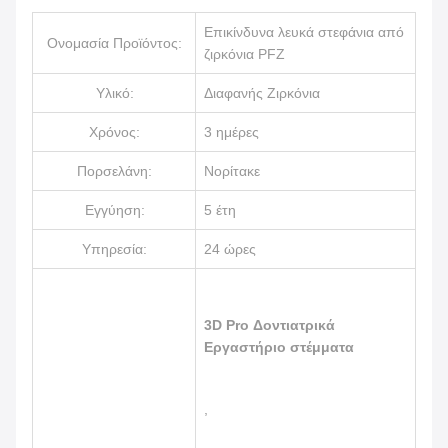
Επικίνδυνα λευκά στεφάνια από
Ονομασία Προϊόντος:
ζιρκόνια PFZ
Υλικό:
Διαφανής Ζιρκόνια
Χρόνος:
3 ημέρες
Πορσελάνη:
Νορίτακε
Εγγύηση:
5 έτη
Υπηρεσία:
24 ώρες
3D Pro Δοντιατρικά
Εργαστήριο στέμματα
,