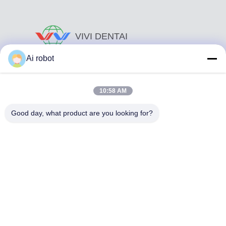
VIVI DENTAI
LABORATORY
Ai robot
10:58 AM
Good day, what product are you looking for?
Το VIVI Dental Lab είναι ένα υψηλού επιπέδου εργαστήριο
πλήρους εξυπηρέτησης από το Shenzhen της Κίνας. Είναι
από τα κορυφαία οδοντιατρικά εργαστήρια που είναι
πιστοποιημένα με CE, ISO και FDA και εξοπλισμένα με
σύγχρονα μηχανήματα. Του Η δέσμευση για υψηλή
ποιότητα, γρήγορο χρόνο διεκπεραίωσης και
επαγγελματικές υπηρεσίες έχει κερδίσει πολλά θετικά
σχόλια από τις αγορές της Ευρώπης και των ΗΠΑ.