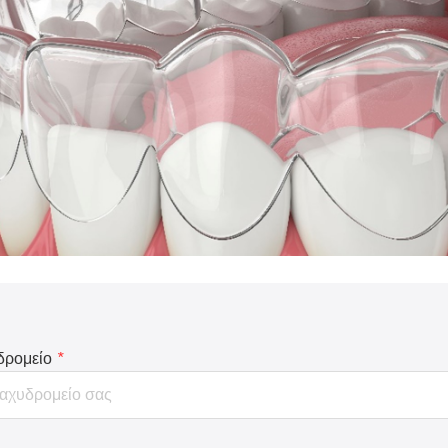
δρομείο
*