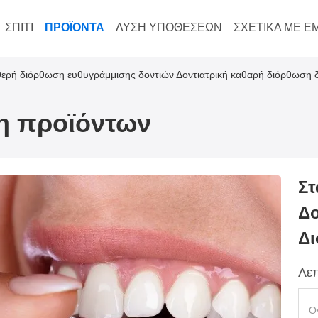
ΣΠΊΤΙ
ΠΡΟΪΌΝΤΑ
ΛΎΣΗ ΥΠΟΘΈΣΕΩΝ
ΣΧΕΤΙΚΆ ΜΕ Ε
θερή διόρθωση ευθυγράμμισης δοντιών Δοντιατρική καθαρή διόρθωση 
ξη προϊόντων
Στ
Δο
Δι
Λεπ
Ο