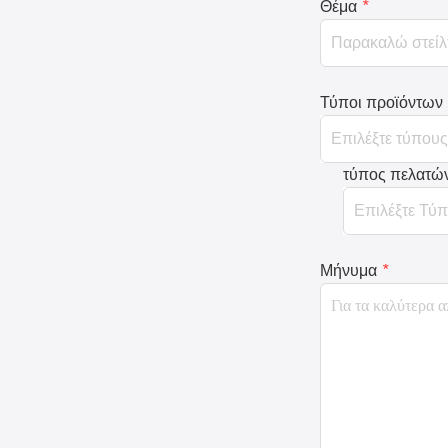
Θέμα
*
Τύποι προϊόντων
τύπος πελατώ
Μήνυμα
*