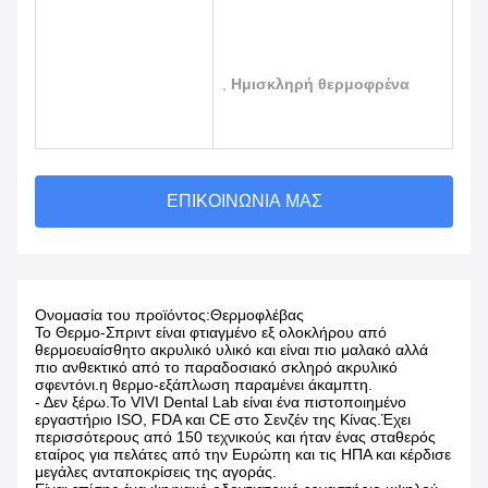
,
Ημισκληρή θερμοφρένα
ΕΠΙΚΟΙΝΩΝΊΑ ΜΑΣ
Ονομασία του προϊόντος:
Θερμοφλέβας
Το Θερμο-Σπριντ είναι φτιαγμένο εξ ολοκλήρου από
θερμοευαίσθητο ακρυλικό υλικό και είναι πιο μαλακό αλλά
πιο ανθεκτικό από το παραδοσιακό σκληρό ακρυλικό
σφεντόνι.η θερμο-εξάπλωση παραμένει άκαμπτη.
- Δεν ξέρω.
Το VIVI Dental Lab είναι ένα πιστοποιημένο
εργαστήριο ISO, FDA και CE στο Σενζέν της Κίνας.Έχει
περισσότερους από 150 τεχνικούς και ήταν ένας σταθερός
εταίρος για πελάτες από την Ευρώπη και τις ΗΠΑ και κέρδισε
μεγάλες ανταποκρίσεις της αγοράς.