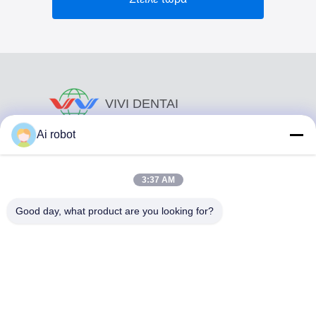
VIVI DENTAI
LABORATORY
Ai robot
3:37 AM
Good day, what product are you looking for?
Το VIVI Dental Lab είναι ένα υψηλού επιπέδου εργαστήριο
πλήρους εξυπηρέτησης από το Shenzhen της Κίνας. Είναι
από τα κορυφαία οδοντιατρικά εργαστήρια που είναι
πιστοποιημένα με CE, ISO και FDA και εξοπλισμένα με
σύγχρονα μηχανήματα. Του Η δέσμευση για υψηλή
ποιότητα, γρήγορο χρόνο διεκπεραίωσης και