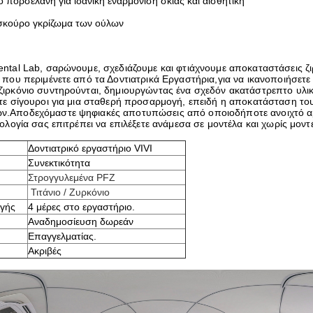
 πορσελάνη για ιδανική εναρμόνιση σκιάς και αισθητική
 σκούρο γκρίζωμα των ούλων
ntal Lab, σαρώνουμε, σχεδιάζουμε και φτιάχνουμε αποκαταστάσεις ζι
 που περιμένετε από τα Δοντιατρικά Εργαστήρια,για να ικανοποιήσετ
ζιρκόνιο συντηρούνται, δημιουργώντας ένα σχεδόν ακατάστρεπτο υλικ
τε σίγουροι για μια σταθερή προσαρμογή, επειδή η αποκατάσταση του
.Αποδεχόμαστε ψηφιακές αποτυπώσεις από οποιοδήποτε ανοιχτό αρ
νολογία σας επιτρέπει να επιλέξετε ανάμεσα σε μοντέλα και χωρίς μοντ
Δοντιατρικό εργαστήριο VIVI
Συνεκτικότητα
Στρογγυλεμένα PFZ
Τιτάνιο / Ζυρκόνιο
γής
4 μέρες στο εργαστήριο.
Αναδημοσίευση δωρεάν
Επαγγελματίας.
Ακριβές