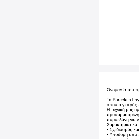
Ονομασία του π
Το Porcelain La
όπου ο γιατρός 
Η τεχνική μας ο
προσαρμοσμένη π
πορσελάνη για 
Χαρακτηριστικά
· Σχεδιασμός κ
· Υποδομή από ζ