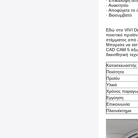
· Επικάλυψη από
· Ανακτητέο
· Αποφύγετε το
· Βιοσυμβατό
Εδώ στο VIVI De
ποιοτικό προϊόν
στέμματος από 
Μπορείτε να είσ
CAD CAM 5 άξων
διαισθητική τεχ
Κατασκευαστής
Ποιότητα
Προϊόν
Υλικά
Χρόνος παραγω
Εγγύηση
Επικοινωνία
Πλεονέκτημα