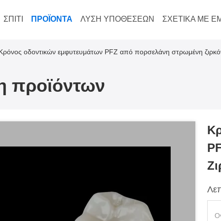
ΣΠΊΤΙ
ΠΡΟΪΌΝΤΑ
ΛΎΣΗ ΥΠΟΘΈΣΕΩΝ
ΣΧΕΤΙΚΆ ΜΕ Ε
Κρόνος οδοντικών εμφυτευμάτων PFZ από πορσελάνη στρωμένη ζιρκό
ξη προϊόντων
Κρ
PF
Ζι
Λεπ
Ο