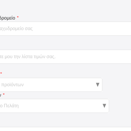
δρομείο
*
*
ν
*