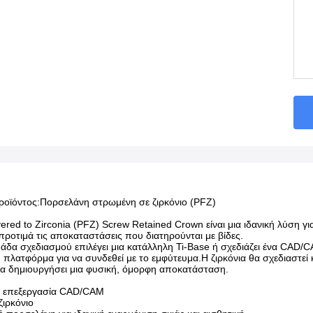
ροϊόντος:
Πορσελάνη στρωμένη σε ζιρκόνιο (PFZ)
yered to Zirconia (PFZ) Screw Retained Crown είναι μια ιδανική λύση γ
προτιμά τις αποκαταστάσεις που διατηρούνται με βίδες.
μάδα σχεδιασμού επιλέγει μια κατάλληλη Ti-Base ή σχεδιάζει ένα CAD/C
λατφόρμα για να συνδεθεί με το εμφύτευμα.Η ζιρκόνια θα σχεδιαστεί κα
να δημιουργήσει μια φυσική, όμορφη αποκατάσταση.
αι επεξεργασία CAD/CAM
ιρκόνιο