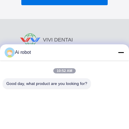
VIVI DENTAI
LABORATORY
Ai robot
10:52 AM
Good day, what product are you looking for?
Το VIVI Dental Lab είναι ένα υψηλού επιπέδου εργαστήριο
πλήρους εξυπηρέτησης από το Shenzhen της Κίνας. Είναι
από τα κορυφαία οδοντιατρικά εργαστήρια που είναι
πιστοποιημένα με CE, ISO και FDA και εξοπλισμένα με
σύγχρονα μηχανήματα. Του Η δέσμευση για υψηλή
ποιότητα, γρήγορο χρόνο διεκπεραίωσης και