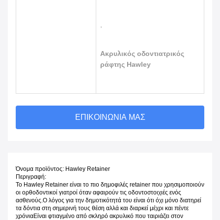
,
Ακρυλικός οδοντιατρικός
ράφτης Hawley
ΕΠΙΚΟΙΝΩΝΊΑ ΜΑΣ
Όνομα προϊόντος: Hawley Retainer
Περιγραφή:
Το Hawley Retainer είναι το πιο δημοφιλές retainer που χρησιμοποιούν
οι ορθοδοντικοί γιατροί όταν αφαιρούν τις οδοντοστοιχιές ενός
ασθενούς.Ο λόγος για την δημοτικότητά του είναι ότι όχι μόνο διατηρεί
τα δόντια στη σημερινή τους θέση αλλά και διαρκεί μέχρι και πέντε
χρόνιαΕίναι φτιαγμένο από σκληρό ακρυλικό που ταιριάζει στον