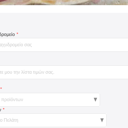
δρομείο
*
*
ν
*