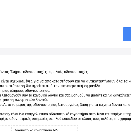
όντος:
Πλήρεις οδοντοστοιχίες ακρυλικές οδοντοστοιχίες
 είναι σχεδιασμένες για να αποκαταστήσουν και να αντικαταστήσουν όλα τα χα
 αποκατάσταση διατηρείται από την περιφερειακή σφραγίδα.
 μιας πλήρους οδοντοστοιχίας:
 λειτουργούν σαν τα κανονικά δόντια και σας βοηθούν να μασάτε και να δαγκώνετε
εμφάνιση των φυσικών δοντιών.
ας
Αυτό το μέρος της οδοντοστοιχίας λειτουργεί ως βάση για τα τεχνητά δόντια κα
oratory είναι ένα επαγγελματικό οδοντιατρικό εργαστήριο στην Κίνα και παρέχει υπ
αρέχει οδοντιατρικές υπηρεσίες υψηλού επιπέδου σε όλους τους πελάτες της χρησι
Δοντιατρικό εργαστήριο VIVI