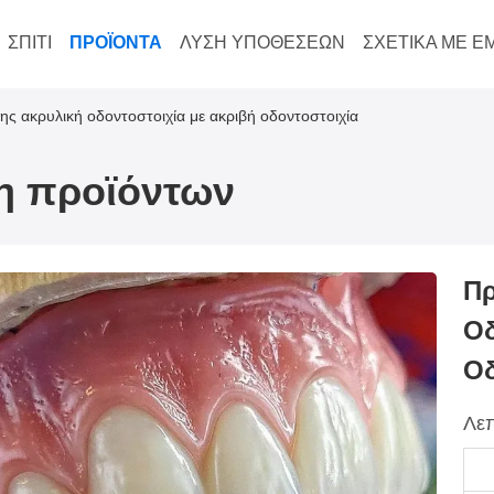
ΣΠΊΤΙ
ΠΡΟΪΌΝΤΑ
ΛΎΣΗ ΥΠΟΘΈΣΕΩΝ
ΣΧΕΤΙΚΆ ΜΕ Ε
ς ακρυλική οδοντοστοιχία με ακριβή οδοντοστοιχία
ξη προϊόντων
Πρ
Οδ
Οδ
Λεπ