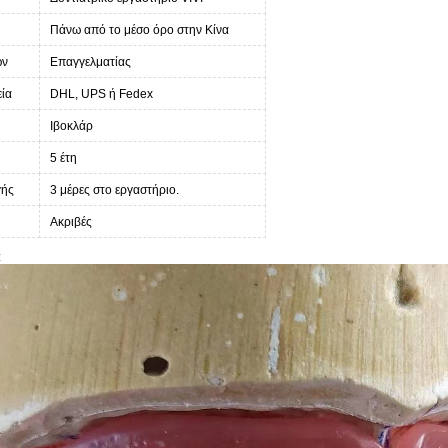
Πάνω από το μέσο όρο στην Κίνα
ών
Επαγγελματίας
εία
DHL, UPS ή Fedex
Ιβοκλάρ
5 έτη
γής
3 μέρες στο εργαστήριο.
Ακριβές
: