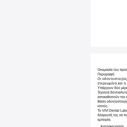
Ονομασία του προϊ
Περιγραφή:
Οι οδοντοστοιχίες
στερεωμένα.και η
Υπάρχουν δύο μέρη
Τεχνητά δόντια
Αυτά
αποκαθιστούν την 
Βάση οδοντοστοιχί
ιστούς.
Το VIVI Dental Lab
δέσμευσή της να π
εμπειρία.
Κατασκευαστής