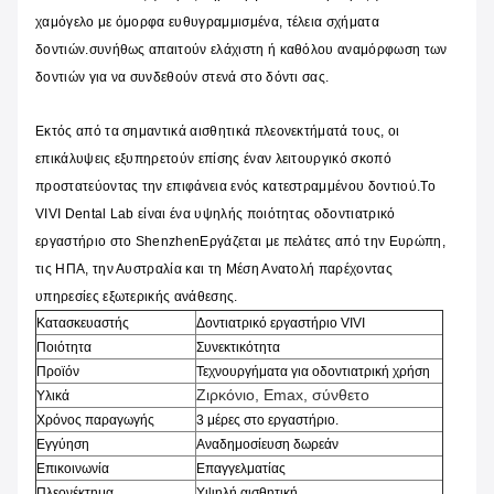
χαμόγελο με όμορφα ευθυγραμμισμένα, τέλεια σχήματα
δοντιών.συνήθως απαιτούν ελάχιστη ή καθόλου αναμόρφωση των
δοντιών για να συνδεθούν στενά στο δόντι σας.
Εκτός από τα σημαντικά αισθητικά πλεονεκτήματά τους, οι
επικάλυψεις εξυπηρετούν επίσης έναν λειτουργικό σκοπό
προστατεύοντας την επιφάνεια ενός κατεστραμμένου δοντιού.Το
VIVI Dental Lab είναι ένα υψηλής ποιότητας οδοντιατρικό
εργαστήριο στο ShenzhenΕργάζεται με πελάτες από την Ευρώπη,
τις ΗΠΑ, την Αυστραλία και τη Μέση Ανατολή παρέχοντας
υπηρεσίες εξωτερικής ανάθεσης.
Κατασκευαστής
Δοντιατρικό εργαστήριο VIVI
Ποιότητα
Συνεκτικότητα
Προϊόν
Τεχνουργήματα για οδοντιατρική χρήση
Ζιρκόνιο, Emax, σύνθετο
Υλικά
Χρόνος παραγωγής
3 μέρες στο εργαστήριο.
Εγγύηση
Αναδημοσίευση δωρεάν
Επικοινωνία
Επαγγελματίας
Πλεονέκτημα
Υψηλή αισθητική