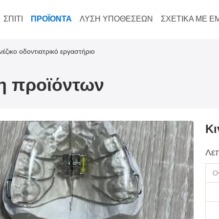
ΣΠΊΤΙ
ΠΡΟΪΌΝΤΑ
ΛΎΣΗ ΥΠΟΘΈΣΕΩΝ
ΣΧΕΤΙΚΆ ΜΕ Ε
νέζικο οδοντιατρικό εργαστήριο
ξη προϊόντων
Κι
Λεπ
Ο