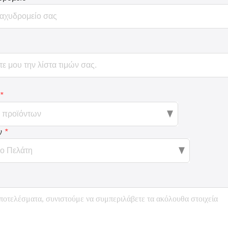
*
ν
*