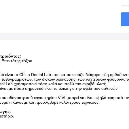
προϊόντος:
ς Επεκτάτης τόξου
Lab είναι το China Dental Lab που κατασκευάζει διάφορα είδη ορθοδο
ν ευθυγραμμιστών, των δίσκων λεύκανσης, των νυχτερινών φρουρών, τ
ntal Lab χρησιμοποιεί τόσο καλά και πολύ πιο ακριβά υλικά;
ίνουμε πόσο σημαντικά είναι τα υλικά για την υγεία των ασθενών!
α του οδοντιατρικού εργαστηρίου VIVI μπορεί να είναι υψηλότερη από το
νουμε τι κάνουμε και προσλάβαμε καλύτερους τεχνικούς.
ωγής:
αστήριο.