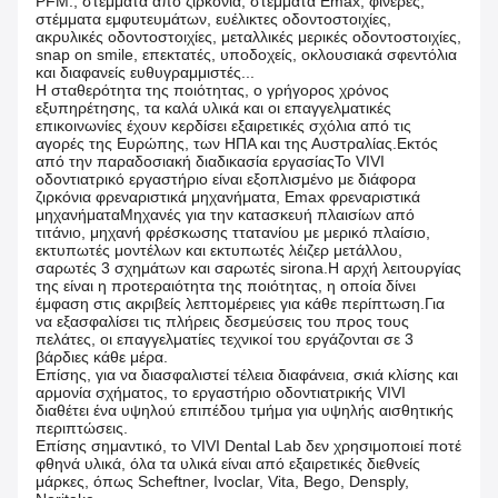
PFM., στέμματα από ζιρκόνια, στέμματα Emax, φινέρες,
στέμματα εμφυτευμάτων, ευέλικτες οδοντοστοιχίες,
ακρυλικές οδοντοστοιχίες, μεταλλικές μερικές οδοντοστοιχίες,
snap on smile, επεκτατές, υποδοχείς, οκλουσιακά σφεντόλια
και διαφανείς ευθυγραμμιστές...
Η σταθερότητα της ποιότητας, ο γρήγορος χρόνος
εξυπηρέτησης, τα καλά υλικά και οι επαγγελματικές
επικοινωνίες έχουν κερδίσει εξαιρετικές σχόλια από τις
αγορές της Ευρώπης, των ΗΠΑ και της Αυστραλίας.Εκτός
από την παραδοσιακή διαδικασία εργασίαςΤο VIVI
οδοντιατρικό εργαστήριο είναι εξοπλισμένο με διάφορα
ζιρκόνια φρεναριστικά μηχανήματα, Emax φρεναριστικά
μηχανήματαΜηχανές για την κατασκευή πλαισίων από
τιτάνιο, μηχανή φρέσκωσης ττατανίου με μερικό πλαίσιο,
εκτυπωτές μοντέλων και εκτυπωτές λέιζερ μετάλλου,
σαρωτές 3 σχημάτων και σαρωτές sirona.Η αρχή λειτουργίας
της είναι η προτεραιότητα της ποιότητας, η οποία δίνει
έμφαση στις ακριβείς λεπτομέρειες για κάθε περίπτωση.Για
να εξασφαλίσει τις πλήρεις δεσμεύσεις του προς τους
πελάτες, οι επαγγελματίες τεχνικοί του εργάζονται σε 3
βάρδιες κάθε μέρα.
Επίσης, για να διασφαλιστεί τέλεια διαφάνεια, σκιά κλίσης και
αρμονία σχήματος, το εργαστήριο οδοντιατρικής VIVI
διαθέτει ένα υψηλού επιπέδου τμήμα για υψηλής αισθητικής
περιπτώσεις.
Επίσης σημαντικό, το VIVI Dental Lab δεν χρησιμοποιεί ποτέ
φθηνά υλικά, όλα τα υλικά είναι από εξαιρετικές διεθνείς
μάρκες, όπως Scheftner, Ivoclar, Vita, Bego, Densply,